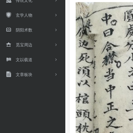
传统文化
玄学人物
阴阳术数
觅宝周边
文以载道
文章板块