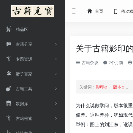
首页
移动
精品区
古籍分享
关于古籍影印的
专题资源
古籍杂谈
2个月前
诸子百家
关键词：
影印
，
版本
。
古籍工具
数据库
为什么说做学问，版本很重
偏差。这种差异，犹如现代
古籍检索
举例：图上的刘江东，讹误