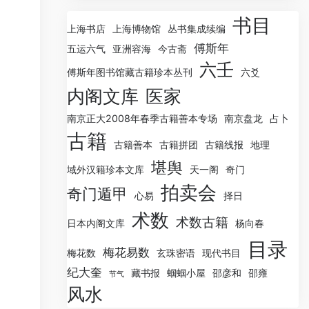
书目
上海书店
上海博物馆
丛书集成续编
傅斯年
五运六气
亚洲容海
今古斋
六壬
傅斯年图书馆藏古籍珍本丛刊
六爻
内阁文库
医家
南京正大2008年春季古籍善本专场
南京盘龙
占卜
古籍
古籍善本
古籍拼团
古籍线报
地理
堪舆
域外汉籍珍本文库
天一阁
奇门
拍卖会
奇门遁甲
心易
择日
术数
术数古籍
日本内阁文库
杨向春
目录
梅花易数
梅花数
玄珠密语
现代书目
纪大奎
藏书报
蝈蝈小屋
邵彦和
邵雍
节气
风水