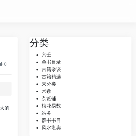
分类
六壬
单书目录
0
古籍杂谈
古籍精选
未分类
术数
杂货铺
梅花易数
大的
站务
群书书目
风水堪舆