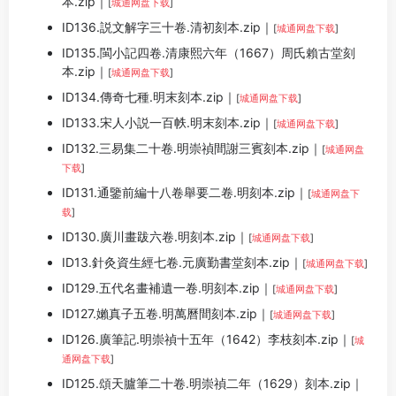
本.zip｜
[
城通网盘下载
]
ID136.説文解字三十卷.清初刻本.zip｜
[
城通网盘下载
]
ID135.閩小記四卷.清康熙六年（1667）周氏賴古堂刻
本.zip｜
[
城通网盘下载
]
ID134.傳奇七種.明末刻本.zip｜
[
城通网盘下载
]
ID133.宋人小説一百帙.明末刻本.zip｜
[
城通网盘下载
]
ID132.三易集二十卷.明崇禎間謝三賓刻本.zip｜
[
城通网盘
下载
]
ID131.通鑒前編十八卷舉要二卷.明刻本.zip｜
[
城通网盘下
载
]
ID130.廣川畫跋六卷.明刻本.zip｜
[
城通网盘下载
]
ID13.針灸資生經七卷.元廣勤書堂刻本.zip｜
[
城通网盘下载
]
ID129.五代名畫補遺一卷.明刻本.zip｜
[
城通网盘下载
]
ID127.嬾真子五卷.明萬曆間刻本.zip｜
[
城通网盘下载
]
ID126.廣筆記.明崇禎十五年（1642）李枝刻本.zip｜
[
城
通网盘下载
]
ID125.頌天臚筆二十卷.明崇禎二年（1629）刻本.zip｜