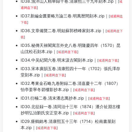
ID38.漁洋山人精華録十卷.清康熙三十九年刻本.zip｜
[
城
通网盘下载
]
ID37.新編金匱要略方論三卷.明萬暦間刻本.zip｜
[
城通网盘
下载
]
ID36.文章備覽二卷.明姑蘇郭榜峰家刻本.zip｜
[
城通网盘下
载
]
ID35.秘傳天禄閣寓言外史八卷.明隆慶四年（1570）昆
山沈松石刻本.zip｜
[
城通网盘下载
]
ID34.中吴紀聞六卷.明末汲古閣刻本.zip｜
[
城通网盘下载
]
ID33.宋本廣韻五卷.清康熙四十一年（1702）張氏澤存
堂刻本.zip｜
[
城通网盘下载
]
ID32.粵東金石略九卷附録二卷.清嘉慶十二年（1807）
怡亭姜寧冬碧樓影抄本.zip｜
[
城通网盘下载
]
ID31.衍極二卷.清末潘志萬抄本.zip｜
[
城通网盘下载
]
ID30.北征録一卷.清同治十三年（1874）潘介祉淵古樓
抄明弘治劉氏安正堂本.zip｜
[
城通网盘下载
]
ID29.瘞鶴銘考.清康熙五十三年（1714）松南書屋刻
本.zip｜
[
城通网盘下载
]