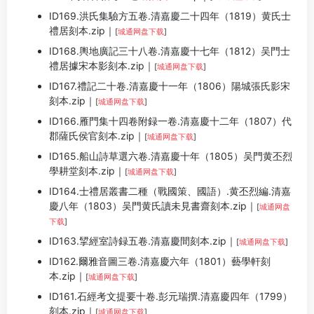
ID169.洪氏集驗方五卷.清嘉慶二十四年（1819）黄氏士
禮居刻本.zip｜
[
城通网盘下载
]
ID168.輿地廣記三十八卷.清嘉慶十七年（1812）吴門士
禮居據宋本影刻本.zip｜
[
城通网盘下载
]
ID167.禮記二十卷.清嘉慶十一年（1806）陽城張氏影宋
刻本.zip｜
[
城通网盘下载
]
ID166.雁門集十四卷附録一卷.清嘉慶十二年（1807）代
郡薩氏侯官刻本.zip｜
[
城通网盘下载
]
ID165.船山詩草選六卷.清嘉慶十年（1805）吴門黄丕烈
學耕堂刻本.zip｜
[
城通网盘下载
]
ID164.士禮居叢書二種（戰國策、國語）.黄丕烈編.清嘉
慶八年（1803）吴門黄氏讀未見書齋刻本.zip｜
[
城通网盘
下载
]
ID163.揅經室詩録五卷.清嘉慶間刻本.zip｜
[
城通网盘下载
]
ID162.爾雅音圖三卷.清嘉慶六年（1801）藝學軒刻
本.zip｜
[
城通网盘下载
]
ID161.石經考文提要十卷.彭元瑞撰.清嘉慶四年（1799）
刻本.zip｜
[
城通网盘下载
]