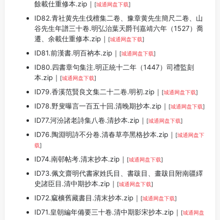
餘載仕重修本.zip｜
[
城通网盘下载
]
ID82.青社黄先生伐檀集二卷、豫章黄先生簡尺二卷、山
谷先生年譜三十卷.明弘治葉天爵刊嘉靖六年（1527）喬
遷、余載仕重修本.zip｜
[
城通网盘下载
]
ID81.前漢書.明百衲本.zip｜
[
城通网盘下载
]
ID80.四書章句集注.明正統十二年（1447）司禮監刻
本.zip｜
[
城通网盘下载
]
ID79.香溪范賢良文集二十二卷.明初.zip｜
[
城通网盘下载
]
ID78.野叟曝言一百五十回.清晚期抄本.zip｜
[
城通网盘下载
]
ID77.河汾諸老詩集八卷.清抄本.zip｜
[
城通网盘下载
]
ID76.陶淵明詩不分卷.清春草亭黑格抄本.zip｜
[
城通网盘下
载
]
ID74.南邨帖考.清末抄本.zip｜
[
城通网盘下载
]
ID73.佩文齋明代書家姓氏目、書跋目、畫跋目附南疆繹
史諸臣目.清中期抄本.zip｜
[
城通网盘下载
]
ID72.窳櫎舊藏書目.清末抄本.zip｜
[
城通网盘下载
]
ID71.皇朝編年備要三十卷.清中期影宋抄本.zip｜
[
城通网盘