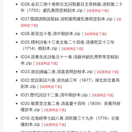
ID28.金石三例十卷附古文詞類纂目文章精義.清乾隆二十
年（1755）盧氏雅雨堂精刻本.zip｜
[
城通网盘下载
]
ID27.聲調譜附談龍録.清乾隆間盧氏雅雨堂刻本.zip｜
[
城
通网盘下载
]
ID26.新安志十卷.清中期抄本.zip｜
[
城通网盘下载
]
ID25.樸村詩集十三卷文集二十四卷.清康熙五十三年
（1714）精刻本.zip｜
[
城通网盘下载
]
ID24.昌黎先生詩集注十一卷.清蘇州顧氏秀野草堂精刻
本.zip｜
[
城通网盘下载
]
ID23.游志續編二卷.清嘉道間抄校本.zip｜
[
城通网盘下载
]
ID22.世説新語六卷.清光緒三年（1877）湖北崇文書局
刻本.zip｜
[
城通网盘下载
]
ID21.歷代詩話十二集.清中期抄本.zip｜
[
城通网盘下载
]
ID20.敬業堂文集二卷.清嘉慶十四年（1809）吳騫拜經
樓抄本.zip｜
[
城通网盘下载
]
ID19.北海經學七録八卷.清乾隆三十九年（1774）古俊
樓刻本.zip｜
[
城通网盘下载
]