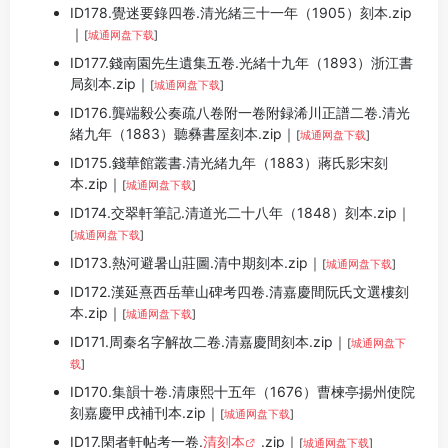
ID178.覺迷要錄四卷.清光緒三十一年（1905）刻本.zip
｜
[
城通网盘下载
]
ID177.錢南園先生遺集五卷.光緒十九年（1893）浙江書
局刻本.zip｜
[
城通网盘下载
]
ID176.龔端毅公奏疏八卷附一卷附録浠川正譜二卷.清光
緒九年（1883）聽彝書屋刻本.zip｜
[
城通网盘下载
]
ID175.錢華館叢書.清光緒九年（1883）蔣氏影宋刻
本.zip｜
[
城通网盘下载
]
ID174.交翠軒筆記.清道光二十八年（1848）刻本.zip｜
[
城通网盘下载
]
ID173.熱河避暑山莊圖.清中期刻本.zip｜
[
城通网盘下载
]
ID172.漢延熹西岳華山碑考四卷.清嘉慶間阮氏文選樓刻
本.zip｜
[
城通网盘下载
]
ID171.周秦名字解故二卷.清嘉慶間刻本.zip｜
[
城通网盘下
载
]
ID170.集韻十卷.清康熙十五年（1676）曹楝亭揚州使院
刻嘉慶甲戌補刊本.zip｜
[
城通网盘下载
]
ID17.閑者軒帖考一卷.
清刻本
.zip｜
[
城通网盘下载
]