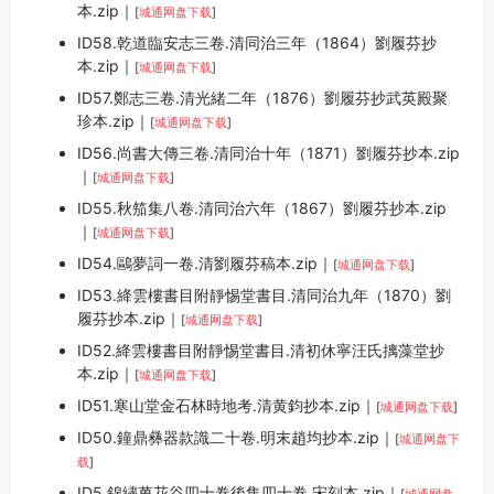
本.zip｜
[
城通网盘下载
]
ID58.乾道臨安志三卷.清同治三年（1864）劉履芬抄
本.zip｜
[
城通网盘下载
]
ID57.鄭志三卷.清光緒二年（1876）劉履芬抄武英殿聚
珍本.zip｜
[
城通网盘下载
]
ID56.尚書大傳三卷.清同治十年（1871）劉履芬抄本.zip
｜
[
城通网盘下载
]
ID55.秋笳集八卷.清同治六年（1867）劉履芬抄本.zip
｜
[
城通网盘下载
]
ID54.鷗夢詞一卷.清劉履芬稿本.zip｜
[
城通网盘下载
]
ID53.絳雲樓書目附靜惕堂書目.清同治九年（1870）劉
履芬抄本.zip｜
[
城通网盘下载
]
ID52.絳雲樓書目附靜惕堂書目.清初休寧汪氏摛藻堂抄
本.zip｜
[
城通网盘下载
]
ID51.寒山堂金石林時地考.清黄鈞抄本.zip｜
[
城通网盘下载
]
ID50.鐘鼎彝器款識二十卷.明末趙均抄本.zip｜
[
城通网盘下
载
]
ID5.錦繡萬花谷四十卷後集四十卷.宋刻本.zip｜