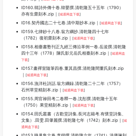
ID160.韓詩外傳十卷.韓嬰撰.清乾隆五十五年（1790）
亦有生齋刻本.zip｜
[
城通网盘下载
]
ID16.契丹國志二十七卷.清中期抄本.zip｜
[
城通网盘下载
]
ID159.七律鈔十八卷.翁方綱抄.清乾隆四十七年
（1782）復初齋刻本.zip｜
[
城通网盘下载
]
ID158.相臺書塾刊正九經三傳沿革例一卷.岳浚撰.清乾隆
四十三年（1778）陳氏影元岳氏相臺刻本.zip｜
[
城通网盘
下载
]
ID157.畫禪室隨筆四卷.董其昌撰.清乾隆間董氏刻本.zip
｜
[
城通网盘下载
]
ID156.漁洋杜詩話.翁方綱録.清乾隆二十二年（1757）
石州草堂精刻本.zip｜
[
城通网盘下载
]
ID155.周官禄田考二卷釋一卷.沈彤撰.清乾隆十五年
（1750）果堂精刻本.zip｜
[
城通网盘下载
]
ID154.田氏叢書（古歡堂詩集.長河志籍考.有懷堂詩集、
文集）.田雯.田肇麗撰.清乾隆七年（1742）刻本.zip｜
[
城
通网盘下载
]
ID153.睫巢集六卷.李鍇撰.清乾隆六年（1741）洪肇琳刻