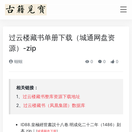
过云楼藏书单册下载（城通网盘资
源）-zip
蝈蝈
0
0
0
相关链接：
1、
过云楼藏书整库资源下载地址
2、
过云楼藏书（凤凰集团）数据库
ID88.皇極經世書説十八卷.明成化二十二年（1486）刻
本.zip｜
[
城通网盘下载
]