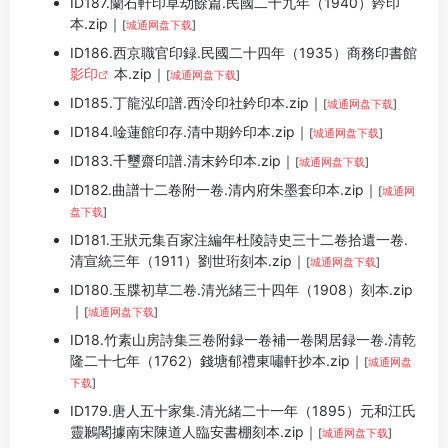
ID187.蘭石軒印草劫餘篇.民國二十九年（1940）鈐印
本.zip｜
[
城通网盘下载
]
ID186.西京職官印録.民國二十四年（1935）商務印書館
影印
本.zip｜
[
城通网盘下载
]
ID185.丁龍泓印譜.西泠印社鈐印本.zip｜
[
城通网盘下载
]
ID184.唫蓮館印存.清中期鈐印本.zip｜
[
城通网盘下载
]
ID183.千璽齋印譜.清末鈐印本.zip｜
[
城通网盘下载
]
ID182.曲譜十二卷附一卷.清内府朱墨套印本.zip｜
[
城通网
盘下载
]
ID181.王狀元集百家注編年杜陵詩史三十二卷拾遺一卷.
清宣統三年（1911）劉世珩刻本.zip｜
[
城通网盘下载
]
ID180.玉牒初草二卷.清光緒三十四年（1908）刻本.zip
｜
[
城通网盘下载
]
ID18.竹素山房詩集三卷附録一卷補一卷閑居録一卷.清乾
隆二十七年（1762）錢塘郁禮東嘯軒抄本.zip｜
[
城通网盘
下载
]
ID179.唐人五十家集.清光緒二十一年（1895）元和江氏
靈鶼閣據南宋陳道人臨安書棚刻本.zip｜
[
城通网盘下载
]