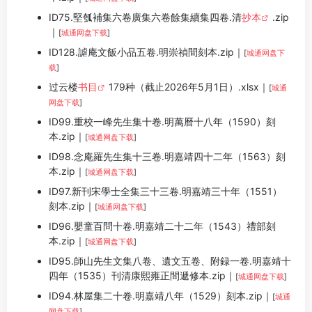
ID75.堅瓠補集六卷廣集六卷餘集續集四卷.清
抄本
.zip
｜
[
城通网盘下载
]
ID128.謔庵文飯小品五卷.明崇禎間刻本.zip｜
[
城通网盘下
载
]
过云楼
书目
179种（截止2026年5月1日）.xlsx｜
[
城通
网盘下载
]
ID99.重校一峰先生集十卷.明萬曆十八年（1590）刻
本.zip｜
[
城通网盘下载
]
ID98.念庵羅先生集十三卷.明嘉靖四十二年（1563）刻
本.zip｜
[
城通网盘下载
]
ID97.新刊宋學士全集三十三卷.明嘉靖三十年（1551）
刻本.zip｜
[
城通网盘下载
]
ID96.嬰童百問十卷.明嘉靖二十二年（1543）禮部刻
本.zip｜
[
城通网盘下载
]
ID95.師山先生文集八卷、遺文五卷、附録一卷.明嘉靖十
四年（1535）刊清康熙雍正間遞修本.zip｜
[
城通网盘下载
]
ID94.林屋集二十卷.明嘉靖八年（1529）刻本.zip｜
[
城通
网盘下载
]