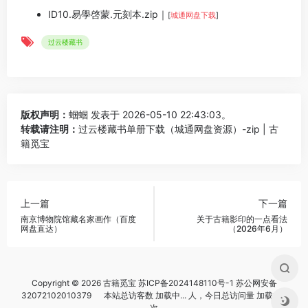
ID10.易學啓蒙.元刻本.zip｜
[
城通网盘下载
]
过云楼藏书
版权声明：
蝈蝈
发表于 2026-05-10 22:43:03。
转载请注明：
过云楼藏书单册下载（城通网盘资源）-zip | 古
籍觅宝
上一篇
下一篇
南京博物院馆藏名家画作（百度
关于古籍影印的一点看法
网盘直达）
（2026年6月）
Copyright © 2026 古籍觅宝
苏ICP备2024148110号-1
苏公网安备
32072102010379
本站总访客数
加载中...
人，今日总访问量
加载中...
次