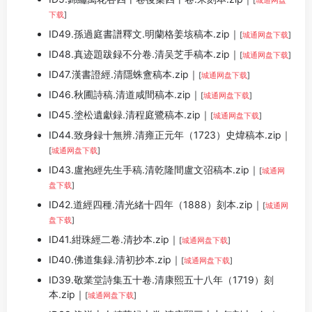
[
城通网盘
下载
]
ID49.孫過庭書譜釋文.明蘭格姜垓稿本.zip｜
[
城通网盘下载
]
ID48.真迹題跋録不分卷.清吴芝手稿本.zip｜
[
城通网盘下载
]
ID47.漢書證經.清隱蛛盦稿本.zip｜
[
城通网盘下载
]
ID46.秋圃詩稿.清道咸間稿本.zip｜
[
城通网盘下载
]
ID45.塗松遺獻録.清程庭鷺稿本.zip｜
[
城通网盘下载
]
ID44.致身録十無辨.清雍正元年（1723）史煒稿本.zip｜
[
城通网盘下载
]
ID43.盧抱經先生手稿.清乾隆間盧文弨稿本.zip｜
[
城通网
盘下载
]
ID42.道經四種.清光緒十四年（1888）刻本.zip｜
[
城通网
盘下载
]
ID41.紺珠經二卷.清抄本.zip｜
[
城通网盘下载
]
ID40.佛道集録.清初抄本.zip｜
[
城通网盘下载
]
ID39.敬業堂詩集五十卷.清康熙五十八年（1719）刻
本.zip｜
[
城通网盘下载
]