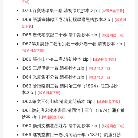
下载
]
ID70.百寶總珍集十卷.清初徐釚抄本.zip｜
[
城通网盘下载
]
ID69.語溪宗輔録四卷.清初樸學齋黑格抄本.zip｜
[
城通网
盘下载
]
ID68.歷代宅京記二十卷.清中期抄本.zip｜
[
城通网盘下载
]
ID67.墨井詩鈔二卷附别卷一卷外卷一卷.清初抄本.zip｜
[
城通网盘下载
]
ID66.張小山小令二卷.清初抄本.zip｜
[
城通网盘下载
]
ID65.三易備遺十卷.清初抄本.zip｜
[
城通网盘下载
]
ID64.光庵集不分卷.清初抄本.zip｜
[
城通网盘下载
]
ID63.陰證略例二卷.清同治三年（1864）汪曰楨抄
本.zip｜
[
城通网盘下载
]
ID62.篆文三公山碑.清道光間稿本.zip｜
[
城通网盘下载
]
ID61.徵刻唐宋秘本書目.清同治十三年（1874）潘介祉
抄本.zip｜
[
城通网盘下载
]
ID60.揚州文樓巷墨莊考.清中期抄本.zip｜
[
城通网盘下载
]
ID59.遂初堂書目一卷.清同治十年（1871）劉履芬抄