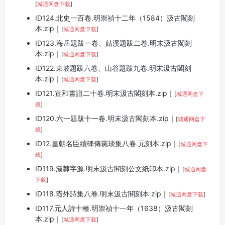
[
城通网盘下载
]
ID124.北史一百卷.明崇禎十二年（1584）汲古閣刻
本.zip｜
[
城通网盘下载
]
ID123.海岳題跋一卷、姑溪題跋二卷.明末汲古閣刻
本.zip｜
[
城通网盘下载
]
ID122.東坡題跋六卷、山谷題跋九卷.明末汲古閣刻
本.zip｜
[
城通网盘下载
]
ID121.宣和書譜二十卷.明末汲古閣刻本.zip｜
[
城通网盘下
载
]
ID120.六一題跋十一卷.明末汲古閣刻本.zip｜
[
城通网盘下
载
]
ID12.皇朝名臣續碑傳琬琰集八卷.元刻本.zip｜
[
城通网盘下
载
]
ID119.漢隸字源.明末汲古閣刻公文紙印本.zip｜
[
城通网盘
下载
]
ID118.霞外詩集八卷.明末汲古閣刻本.zip｜
[
城通网盘下载
]
ID117.元人詩十種.明崇禎十一年（1638）汲古閣刻
本.zip｜
[
城通网盘下载
]