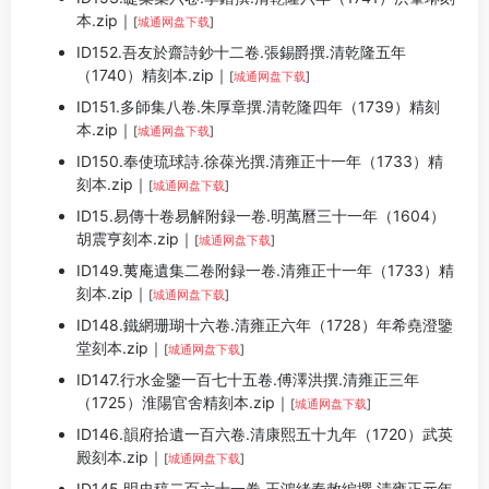
本.zip｜
[
城通网盘下载
]
ID152.吾友於齋詩鈔十二卷.張錫爵撰.清乾隆五年
（1740）精刻本.zip｜
[
城通网盘下载
]
ID151.多師集八卷.朱厚章撰.清乾隆四年（1739）精刻
本.zip｜
[
城通网盘下载
]
ID150.奉使琉球詩.徐葆光撰.清雍正十一年（1733）精
刻本.zip｜
[
城通网盘下载
]
ID15.易傳十卷易解附録一卷.明萬曆三十一年（1604）
胡震亨刻本.zip｜
[
城通网盘下载
]
ID149.荑庵遺集二卷附録一卷.清雍正十一年（1733）精
刻本.zip｜
[
城通网盘下载
]
ID148.鐵網珊瑚十六卷.清雍正六年（1728）年希堯澄鑒
堂刻本.zip｜
[
城通网盘下载
]
ID147.行水金鑒一百七十五卷.傅澤洪撰.清雍正三年
（1725）淮陽官舍精刻本.zip｜
[
城通网盘下载
]
ID146.韻府拾遺一百六卷.清康熙五十九年（1720）武英
殿刻本.zip｜
[
城通网盘下载
]
ID145.明史稿二百六十一卷.王鴻緒奉敕編撰.清雍正元年