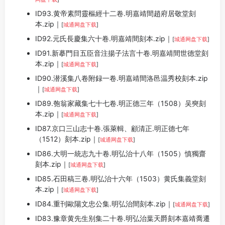
ID93.黄帝素問靈樞經十二卷.明嘉靖間趙府居敬堂刻
本.zip｜
[
城通网盘下载
]
ID92.元氏長慶集六十卷.明嘉靖間刻本.zip｜
[
城通网盘下载
]
ID91.新摹門目五臣音注揚子法言十卷.明嘉靖間世德堂刻
本.zip｜
[
城通网盘下载
]
ID90.潜溪集八卷附録一卷.明嘉靖間洛邑温秀校刻本.zip
｜
[
城通网盘下载
]
ID89.匏翁家藏集七十七卷.明正德三年（1508）吴奭刻
本.zip｜
[
城通网盘下载
]
ID87.京口三山志十卷.張萊輯、顧清正.明正德七年
（1512）刻本.zip｜
[
城通网盘下载
]
ID86.大明一統志九十卷.明弘治十八年（1505）慎獨齋
刻本.zip｜
[
城通网盘下载
]
ID85.石田稿三卷.明弘治十六年（1503）黄氏集義堂刻
本.zip｜
[
城通网盘下载
]
ID84.重刊歐陽文忠公集.明弘治間刻本.zip｜
[
城通网盘下载
]
ID83.豫章黄先生别集二十卷.明弘治葉天爵刻本嘉靖喬遷