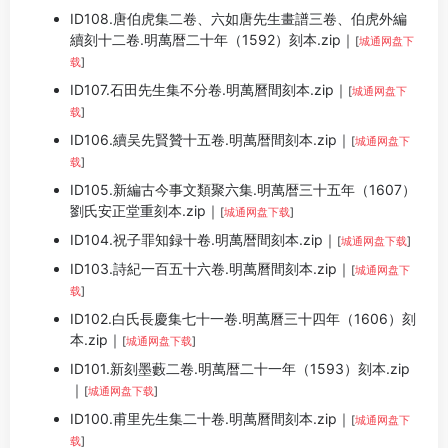
ID108.唐伯虎集二卷、六如唐先生畫譜三卷、伯虎外編
續刻十二卷.明萬暦二十年（1592）刻本.zip｜
[
城通网盘下
载
]
ID107.石田先生集不分卷.明萬曆間刻本.zip｜
[
城通网盘下
载
]
ID106.續吴先賢贊十五卷.明萬暦間刻本.zip｜
[
城通网盘下
载
]
ID105.新編古今事文類聚六集.明萬暦三十五年（1607）
劉氏安正堂重刻本.zip｜
[
城通网盘下载
]
ID104.祝子罪知録十卷.明萬暦間刻本.zip｜
[
城通网盘下载
]
ID103.詩紀一百五十六卷.明萬曆間刻本.zip｜
[
城通网盘下
载
]
ID102.白氏長慶集七十一卷.明萬曆三十四年（1606）刻
本.zip｜
[
城通网盘下载
]
ID101.新刻墨藪二卷.明萬暦二十一年（1593）刻本.zip
｜
[
城通网盘下载
]
ID100.甫里先生集二十卷.明萬曆間刻本.zip｜
[
城通网盘下
载
]