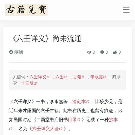
《六壬详义》尚未流通
蝈蝈
0
0
0
关键词：
六壬详义
，
六壬
，
古籍
，
李永嘉
，归厚
堂，
十三叟
《六壬详义》一书，李永嘉著，
清刻本
，比较少见，是
近年来才露面的六壬古籍。此书在历史上也留有痕迹，比
如民国时期《二酉堂书店旧书
目录
》记载了一种
抄本
，名为《
六壬详义大全
》。