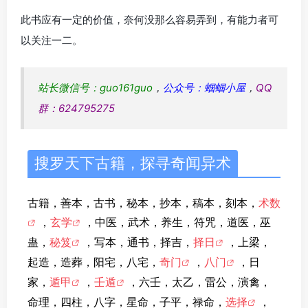
此书应有一定的价值，奈何没那么容易弄到，有能力者可
以关注一二。
站长微信号：guo161guo
，
公众号：蝈蝈小屋
，
QQ
群：624795275
搜罗天下古籍，探寻奇闻异术
古籍，善本，古书，秘本，抄本，稿本，刻本，
术数
，
玄学
，中医，武术，养生，符咒，道医，巫
蛊，
秘笈
，写本，通书，择吉，
择日
，上梁，
起造，造葬，阳宅，八宅，
奇门
，
八门
，日
家，
遁甲
，
壬遁
，六壬，太乙，雷公，演禽，
命理，四柱，八字，星命，子平，禄命，
选择
，