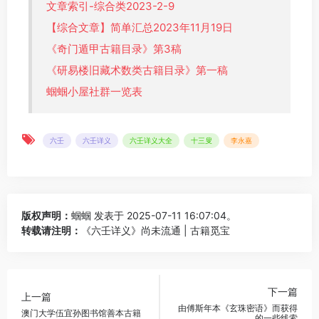
文章索引-综合类2023-2-9
【综合文章】简单汇总2023年11月19日
《奇门遁甲古籍目录》第3稿
《研易楼旧藏术数类古籍目录》第一稿
蝈蝈小屋社群一览表
六壬
六壬详义
六壬详义大全
十三叟
李永嘉
版权声明：
蝈蝈
发表于 2025-07-11 16:07:04。
转载请注明：
《六壬详义》尚未流通 | 古籍觅宝
下一篇
上一篇
由傅斯年本《玄珠密语》而获得
澳门大学伍宜孙图书馆善本古籍
的一些线索