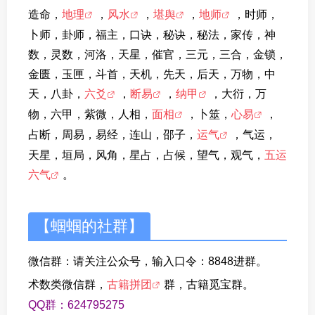
造命，
地理
，
风水
，
堪舆
，
地师
，时师，
卜师，卦师，福主，口诀，秘诀，秘法，家传，神
数，灵数，河洛，天星，催官，三元，三合，金锁，
金匮，玉匣，斗首，天机，先天，后天，万物，中
天，八卦，
六爻
，
断易
，
纳甲
，大衍，万
物，六甲，紫微，人相，
面相
，卜筮，
心易
，
占断，周易，易经，连山，邵子，
运气
，气运，
天星，垣局，风角，星占，占候，望气，观气，
五运
六气
。
【蝈蝈的社群】
微信群：请关注公众号，输入口令：8848进群。
术数类微信群，
古籍拼团
群，古籍觅宝群。
QQ群：624795275