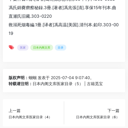
馮氏錦嚢癆瘵秘録.3冊.[著者]馮兆張[清].享保15年刊本.曲
直瀬氏旧藏.303-0220
救溺死烟毒編.1冊.[译者]馮高温[美国].清刊本.鉛印.303-00
19
医家
日本内阁文库
目录
版权声明：
蝈蝈
发表于 2025-07-04 9:07:40。
转载请注明：
日本内阁文库医家目录（5） | 古籍觅宝
上一篇
下一篇
日本内阁文库医家目录（4）
日本内阁文库医家目录（6）