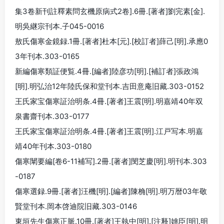
集3卷新刊註釋素問玄機原病式2卷].6冊.[著者]劉完素[金].
明吳継宗刊本.子045-0016
敖氏傷寒金鏡録.1冊.[著者]杜本[元].[校訂者]薛己[明].承應0
3年刊本.303-0165
新編傷寒類証便覧.4冊.[編者]陸彦功[明].[補訂者]張政鴻
[明].明弘治12年陸氏保和堂刊本.吉田意庵旧藏.303-0152
王氏家宝傷寒証治明条.4冊.[著者]王震[明].明嘉靖40年双
泉書齋刊本.303-0177
王氏家宝傷寒証治明条.4冊.[著者]王震[明].江戸写本.明嘉
靖40年刊本.303-0180
傷寒闡要編[卷6-11補写].2冊.[著者]閔芝慶[明].明刊本.303
-0187
傷寒選録.9冊.[著者]汪機[明].[編者]陳桷[明].明万暦03年敬
賢堂刊本.岡本啓迪院旧藏.303-0146
東垣先生傷寒正脈.10冊.[著者]王執中[明].[注释]姚臣[明].明