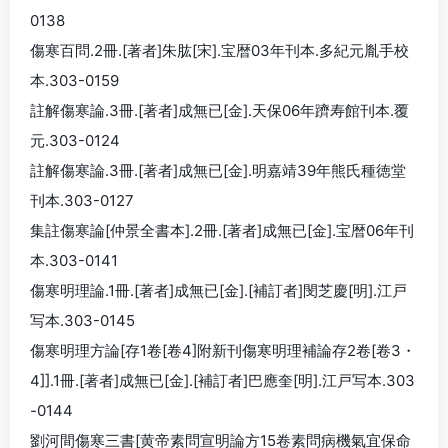
0138
傷寒百問.2冊.[著者]朱肱[宋].宝暦03年刊本.多紀元胤手校
本.303-0159
註解傷寒論.3冊.[著者]成無已[金].天保06年躋寿館刊本.覆
元.303-0124
註解傷寒論.3冊.[著者]成無已[金].明嘉靖39年熊氏種徳堂
刊本.303-0127
集註傷寒論[仲景全書本].2冊.[著者]成無已[金].宝暦06年刊
本.303-0141
傷寒明理論.1冊.[著者]成無已[金].[補訂者]閔芝慶[明].江戸
写本.303-0145
傷寒明理方論[存1卷[卷4]附新刊傷寒明理補論存2卷[卷3・
4]].1冊.[著者]成無已[金].[補訂者]巴應奎[明].江戸写本.303
-0144
劉河間傷寒三書[黄帝素問宣明論方15卷素問病機氣宜保命