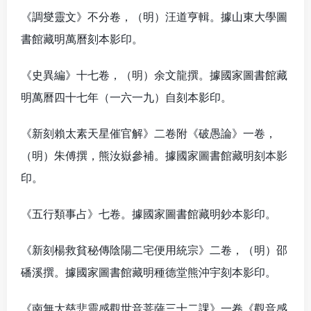
《調燮靈文》不分卷，（明）汪道亨輯。據山東大學圖
書館藏明萬曆刻本影印。
《史異編》十七卷，（明）余文龍撰。據國家圖書館藏
明萬曆四十七年（一六一九）自刻本影印。
《新刻賴太素天星催官解》二卷附《破愚論》一卷，
（明）朱傅撰，熊汝嶽參補。據國家圖書館藏明刻本影
印。
《五行類事占》七卷。據國家圖書館藏明鈔本影印。
《新刻楊救貧秘傳陰陽二宅便用統宗》二卷，（明）邵
磻溪撰。據國家圖書館藏明種德堂熊沖宇刻本影印。
《南無大慈悲靈感觀世音菩薩三十二課》一卷《觀音感