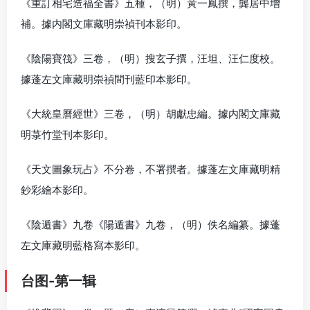
《重訂相宅造福全書》五種，（明）黃一鳳撰，龔居中增
補。據内閣文庫藏明崇禎刊本影印。
《陰陽寶筏》三卷，（明）搜玄子撰，汪坦、汪仁度校。
據蓬左文庫藏明崇禎間刊藍印本影印。
《大統皇曆經世》三卷，（明）胡獻忠編。據内閣文庫藏
明菉竹堂刊本影印。
《天文圖象玩占》不分卷，不署撰者。據蓬左文庫藏明精
鈔彩繪本影印。
《陰遁書》九卷《陽遁書》九卷，（明）佚名編纂。據蓬
左文庫藏明藍格寫本影印。
台图-第一辑