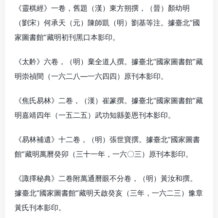
《靈棋經》一卷，舊題（漢）東方朔撰，（晉）顏幼明
（劉宋）何承天（元）陳師凱（明）劉基等注。據臺北“國
家圖書館”藏明初刊黑口本影印。
《太黅》六卷，（明）棄全道人撰。據臺北“國家圖書館”藏
明崇禎間（一六二八—一六四四）原刊本影印。
《焦氏易林》二卷，（漢）崔篆撰。據臺北“國家圖書館”藏
明嘉靖四年（一五二五）武功知縣姜恩刊本影印。
《易林補遺》十二卷，（明）張世寶撰。據臺北“國家圖書
館”藏明萬曆癸卯（三十一年，一六〇三）原刊本影印。
《諏擇秘典》二卷附萬通曆眼不分卷，（明）黃汝和撰。
據臺北“國家圖書館”藏明天啟癸亥（三年，一六二三）豫章
黃氏刊本影印。