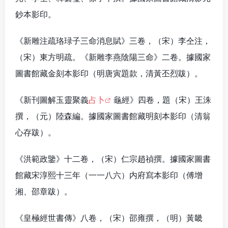
鈔本影印。
《新雕注疏珞琭子三命消息賦》三卷，（宋）李仝注，
（宋）東方明疏。《新雕李燕陰陽三命》二卷。據國家
圖書館藏金刻本影印（明唐寅題款，清黃丕烈跋）。
《新刊圖解玉靈聚義
占卜
龜經》四卷，題（宋）王洙
撰，（元）陸森編。據國家圖書館藏明刻本影印（清翁
心存跋）。
《洪範政鑒》十二卷，（宋）仁宗趙禎撰。據國家圖書
館藏宋淳熙十三年（一一八六）内府寫本影印（傅增
湘、邵章跋）。
《皇極經世書傳》八卷，（宋）邵雍撰，（明）黃畿