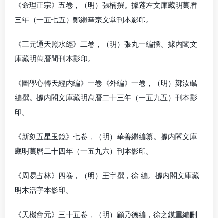
《命理正宗》五卷，（明）張楠撰。據蓬左文庫藏明萬曆
三年（一五七五）鄭繼華宗文堂刊本影印。
《三元通天照水經》二卷，（明）張丸一編撰。據内閣文
庫藏明萬曆間刊本影印。
《圖學心轉天經内編》一卷《外編》一卷，（明）鄭汝礪
編撰。據内閣文庫藏明萬曆二十三年（一五九五）刊本影
印。
《新刻五星玉鏡》七卷，（明）華善繼編纂。據内閣文庫
藏明萬曆二十四年（一五九六）刊本影印。
《周易占林》四卷，（明）王宇撰，徐 編。據内閣文庫藏
明木活字本影印。
《天機會元》三十五卷，（明）顧乃德編，徐之鏌重編刪