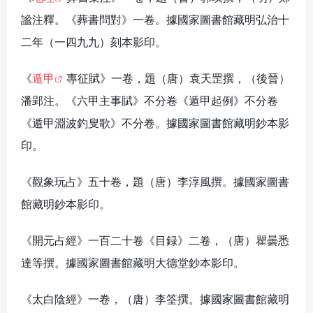
謐注釋。《葬書問對》一卷。據國家圖書館藏明弘治十
二年（一四九九）刻本影印。
《
遁甲
專征賦》一卷，題（唐）袁天罡撰，（後晉）
潘郢注。《六甲主事賦》不分卷《遁甲起例》不分卷
《遁甲淵波釣叟歌》不分卷。據國家圖書館藏明鈔本影
印。
《觀象玩占》五十卷，題（唐）李淳風撰。據國家圖書
館藏明鈔本影印。
《開元占經》一百二十卷《目録》二卷，（唐）瞿曇悉
達等撰。據國家圖書館藏明大德堂鈔本影印。
《太白陰經》一卷，（唐）李筌撰。據國家圖書館藏明