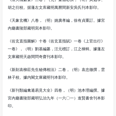
胡之衍校。据蓬左文库藏明萬曆間新安吳氏刊本影印。
《天象玄機》八卷，（明）姚廣孝編，徐有貞重訂。據宮
內廳書陵部藏明寫本影印。
《佐玄直指圖解》十卷《佐玄直指賦》一卷《上官出行》
一卷》，（明）劉基編纂，汪元標訂，江之棟輯。據蓬左
文庫藏明天啟間問奇齋刊本影印。
《新刻袁柳莊先生秘傳相法》二卷，（明）袁忠徹撰，雲
林子校。據内閣文庫藏明刊本影印。
《新刊類編禽遁易見大全》四卷，（明）池本理編撰。據
宮內廳書陵部藏明弘治九年（一六〇一）進賢書舍刊本影
印。