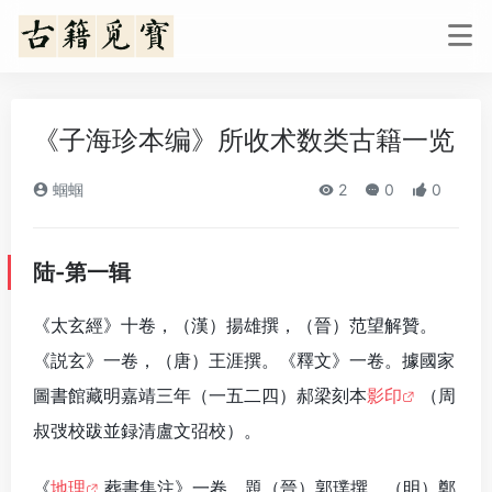
《子海珍本编》所收术数类古籍一览
蝈蝈
2
0
0
陆-第一辑
《太玄經》十卷，（漢）揚雄撰，（晉）范望解贊。
《説玄》一卷，（唐）王涯撰。《釋文》一卷。據國家
圖書館藏明嘉靖三年（一五二四）郝梁刻本
影印
（周
叔弢校跋並録清盧文弨校）。
《
地理
葬書集注》一卷，題（晉）郭璞撰，（明）鄭