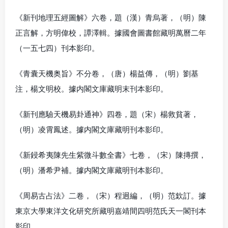
《新刊地理五經圖解》六卷，題（漢）青烏著，（明）陳
正言解，方明偉校，譚澤輯。據國會圖書館藏明萬曆二年
（一五七四）刊本影印。
《青囊天機奥旨》不分卷，（唐）楊益傳，（明）劉基
注，楊文明校。據内閣文庫藏明末刊本影印。
《新刊應驗天機易卦通神》四卷，題（宋）楊救貧著，
（明）凌霄鳳述。據内閣文庫藏明刊本影印。
《新鋟希夷陳先生紫微斗數全書》七卷，（宋）陳摶撰，
（明）潘希尹補。據内閣文庫藏明刊本影印。
《周易古占法》二卷，（宋）程迥編，（明）范欽訂。據
東京大學東洋文化研究所藏明嘉靖間四明范氏天一閣刊本
影印。