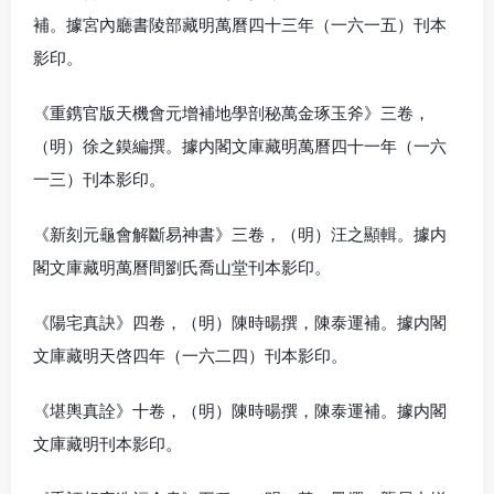
補。據宮內廳書陵部藏明萬曆四十三年（一六一五）刊本
影印。
《重鎸官版天機會元增補地學剖秘萬金琢玉斧》三卷，
（明）徐之鏌編撰。據内閣文庫藏明萬曆四十一年（一六
一三）刊本影印。
《新刻元龜會解斷易神書》三卷，（明）汪之顯輯。據内
閣文庫藏明萬曆間劉氏喬山堂刊本影印。
《陽宅真訣》四卷，（明）陳時暘撰，陳泰運補。據内閣
文庫藏明天啓四年（一六二四）刊本影印。
《堪輿真詮》十卷，（明）陳時暘撰，陳泰運補。據内閣
文庫藏明刊本影印。