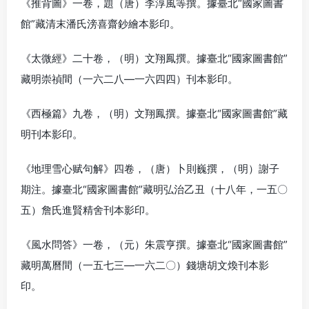
《推背圖》一卷，題（唐）李淳風等撰。據臺北“國家圖書
館”藏清末潘氏滂喜齋鈔繪本影印。
《太微經》二十卷，（明）文翔鳳撰。據臺北“國家圖書館”
藏明崇禎間（一六二八—一六四四）刊本影印。
《西極篇》九卷，（明）文翔鳳撰。據臺北“國家圖書館”藏
明刊本影印。
《地理雪心赋句解》四卷，（唐）卜則巍撰，（明）謝子
期注。據臺北“國家圖書館”藏明弘治乙丑（十八年，一五〇
五）詹氏進賢精舍刊本影印。
《風水問答》一卷，（元）朱震亨撰。據臺北“國家圖書館”
藏明萬曆間（一五七三—一六二〇）錢塘胡文煥刊本影
印。