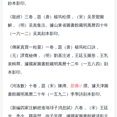
鈔本影印。
《龍經》三卷，題（唐）楊筠松撰，（宋）吴景鸞圖
解，（明）吴嵩集注。據山東省圖書館藏明萬曆四十年
（一六一二）吴嵩刻本影印。
《傳家真寶一粒粟》一卷，題（唐）楊筠松口訣，
（元）譚寬秘傳，（明）劉基注述，王廷玉圖形，王乳
泉輯釋。據國家圖書館藏明萬曆十二年（一五八四）刻
本影印。
《河洛數》十卷，題（宋）陳摶、
邵雍
撰。據天津圖
書館藏明萬曆二十年（一五九二）李學詩刻本影印。
《新編四家注解經進珞琭子消息賦》六卷，（宋）王廷
光、李仝、釋曇瑩、徐子平撰。據國家圖書館藏清影元