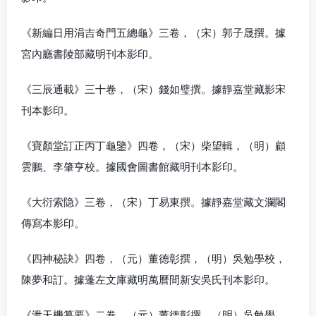
《新編日用涓吉奇門五總龜》三卷，（宋）郭子晟撰。據
宮內廳書陵部藏明刊本影印。
《三辰通載》三十卷，（宋）錢如璧撰。據靜嘉堂藏影宋
刊本影印。
《寶顏堂訂正丙丁龜鑒》四卷，（宋）柴望輯，（明）顧
雲鵬、李肇亨校。據國會圖書館藏明刊本影印。
《大衍索隐》三卷，（宋）丁易東撰。據靜嘉堂藏文瀾閣
傳寫本影印。
《四神秘訣》四卷，（元）董德彰撰，（明）吳勉學校，
陳夢和訂。據蓬左文庫藏明萬曆間新安吳氏刊本影印。
《泄天機纂要》二卷，（元）董德彰撰，（明）吳勉學、