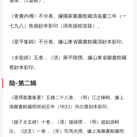
逢衡、汪鋆跋）。
《青囊内傳》不分卷。據國家圖書館藏清嘉慶三年（一
七九八）焦循鈔本影印（清焦循校並跋）。
《星平集錦》不分卷。據山東省圖書館藏清鈔本影印。
《水龍經》五卷，（清）蔣平階撰。據山東省圖書館藏
舊鈔本影印。
陆-第二辑
《選擇叢書集要》五種二十八卷，（明）江之棟輯。據上
海圖書館藏明崇禎五年（1632）尚白齋刻本影印。
《揚子太玄經》十卷，（漢）揚雄撰，（明）趙如源輯
注。《説玄》一卷，（宋）司馬光撰。據上海圖書館藏明