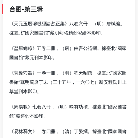
台图-第三辑
《天元玉曆璿璣經諸占正集》八卷六冊，（明）詹斌編。
據臺北“國家圖書館”藏明藍格精鈔彩繪本影印。
《塋原總錄》五卷二冊，（唐）由吾公裕撰。據臺北“國家
圖書館”藏元刊本影印。
《黃囊穴髓》一卷一冊，（明）程天昭撰。據臺北“國家圖
書館”藏明萬曆丁未（三十五年，一六〇七）新安程氏川上
草堂刊本影印。
《周易數》七卷八冊，（明）喻有功撰。據臺北“國家圖書
館”藏舊鈔本影印。
《易林釋文》二卷四冊，（清）丁晏撰。據臺北“國家圖書