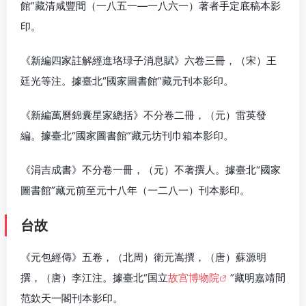
館”藏清咸豐間（一八五一—一八六一）著者手定底稿本影
印。
《新編四家註解經進珞琭子消息賦》六卷三冊，（宋）王
廷光等注。據臺北“國家圖書館”藏元刊本影印。
《新編萬曆錦囊星家總括》不分卷二冊，（元）雷英發
編。據臺北“國家圖書館”藏元坊刊巾箱本影印。
《涓吉成書》不分卷一冊，（元）不著撰人。據臺北“國家
圖書館”藏元前至元十八年（一二八一）刊本影印。
台故
《元包經傳》五卷，（北周）衛元嵩撰，（唐）蘇源明
撰，（唐）李江注。據臺北“国立
故宫博物院
”藏明嘉靖間
范欽天一閣刊本影印。