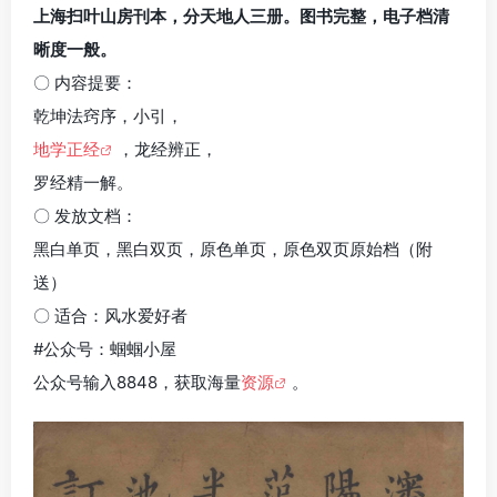
上海扫叶山房刊本，分天地人三册。图书完整，电子档清
晰度一般。
〇 内容提要：
乾坤法窍序，小引，
地学正经
，龙经辨正，
罗经精一解。
〇 发放文档：
黑白单页，黑白双页，原色单页，原色双页原始档（附
送）
〇 适合：风水爱好者
#公众号：蝈蝈小屋
公众号输入8848，获取海量
资源
。