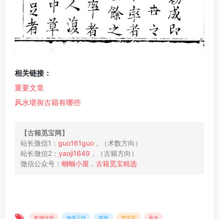
相关链接：
重​​要​​文​​章​
风​水​堪​舆​古​籍​有​哪​些
【古​籍​​觅​宝​网】
站长微信1：
guo161guo
，（术数方向）

站长微信2：
yaoji1649
，（古籍方向）

微信公众号：
蝈蝈​小屋
，
乾坤法窍
地学正经
堪舆
范宜宾
风水