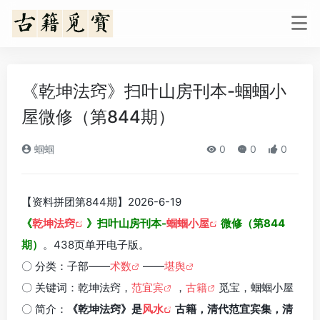
《乾坤法窍》扫叶山房刊本-蝈蝈小
屋微修（第844期）
蝈蝈
0
0
0
【资料拼团第844期】2026-6-19
《
乾坤法窍
》扫叶山房刊本-
蝈蝈小屋
微修（第844
期）
。438页单开电子版。
〇 分类：子部——
术数
——
堪舆
〇 关键词：乾坤法窍，
范宜宾
，
古籍
觅宝，蝈蝈小屋
〇 简介：
《乾坤法窍》是
风水
古籍，清代范宜宾集，清