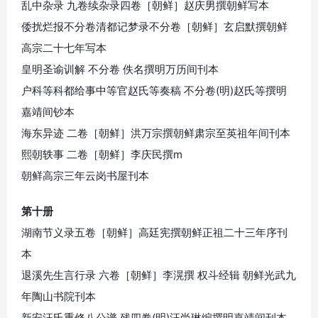
乱中杂录 九卷续杂录四卷［朝鲜］赵庆男撰朝鲜写本
倭扰烂报不分卷清都记梦录不分卷［朝鲜］玄启默撰朝鲜
高宗二十七年写本
皇明圣谕训解 不分卷 佚名撰明万历间刊本
户科等科都给事中等官赵氏等奏稿 不分卷(明)赵氏等撰明
嘉靖间钞本
海东异迹 二卷［朝鲜］洪万宗撰朝鲜肃宗至英祖年间刊本
熙朝轶事 二卷［朝鲜］李庆民撰m
朝鲜高宗三年云岗书屋刊本
第十册
湖南节义录五卷［朝鲜］高廷宪撰朝鲜正祖二十三年序刊
本
退溪先生言行录 六卷［朝鲜］李滉撰 权斗经辑 朝鲜光武九
年陶山书院刊本
新安汪氏重修八公谱 残四卷(明)汪尚琳编撰明嘉靖间刊本