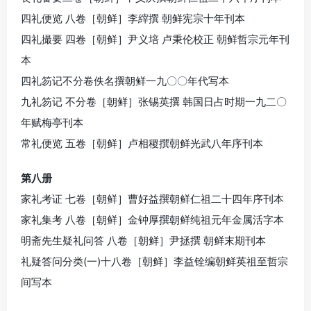
四礼便览 八卷［朝鲜］李縡撰 朝鲜宪宗十年刊本
四礼撮要 四卷［朝鲜］尹义培 卢秉伦校正 朝鲜哲宗元年刊
本
四礼笏记不分卷佚名撰朝鲜一九〇〇年代写本
九礼笏记 不分卷［朝鲜］张锡英撰 韩国日占时期一九二〇
年赋梅亭刊本
常礼便览 五卷［朝鲜］卢相稷撰朝鲜光武八年序刊本
第八册
家礼考证 七卷［朝鲜］曹好益撰朝鲜仁祖二十四年序刊本
家礼集考 八卷［朝鲜］金钟厚撰朝鲜纯祖元年金属活字本
明斋先生疑礼问答 八卷［朝鲜］尹拯撰 朝鲜末期刊本
礼疑答问分类(一)十八卷［朝鲜］李益铨编朝鲜英祖至哲宗
间写本