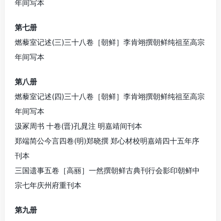
年间写本
第七册
燃藜室记述(三)三十八卷［朝鲜］李肯翊撰朝鲜纯祖至高宗
年间写本
第八册
燃藜室记述(四)三十八卷［朝鲜］李肯翊撰朝鲜纯祖至高宗
年间写本
汲冢周书 十卷(晋)孔晁注 明嘉靖间刊本
郑端简公今言四卷(明)郑晓撰 郑心材校明嘉靖四十五年序
刊本
三国遗事五卷［高丽］一然撰朝鲜古典刊行会影印朝鲜中
宗七年庆州府重刊本
第九册