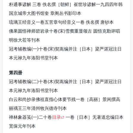
朴通事谚解 三卷 佚名撰［朝鲜］崔世珍谚解一九四四年韩
国京城帝大图书馆奎 章阁丛书影印本
琉璃王经音义一卷五苦章句经音义一卷 佚名撰 唐钞本
佛果圆悟禅师碧岩录十卷(宋)雪窦重显颂古 圆悟克勤评唱
明徐大莅等刊本
冠考辅教编(一)十卷(宋)契嵩编并注［日本］梁严湛冠注日
本元禄九年洛阳书堂刊本
第四册
冠考辅教编(二)十卷(木)契嵩编并注［日本］梁严湛冠注日
本元禄九年洛阳书堂刊本
白云和尚抄录佛祖直指心体要节残一卷［高丽］景闲撰高
丽禑王三年清州牧兴德寺刊本
禅林象器笺(一)二十卷
目录
一卷［日本］无著道忠编日本
宽保元年刊本