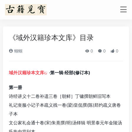
《域外汉籍珍本文库》目录
蝈蝈
0
0
0
域外汉籍珍本文库
·第一辑·经部(修订本)
第一册
诗经讲义十二卷补遗三卷［朝鲜］丁镛撰朝鲜旧写本
礼记丧服小记子本疏义残一卷(梁)皇侃撰(陈)郑灼疏义唐卷
子本
文公家礼会通十卷(宋)朱熹撰(明)汤铎辑 明景泰元年金陵汤
氏执中堂刊本