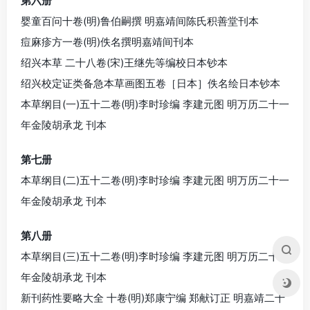
第六册
婴童百问十卷(明)鲁伯嗣撰 明嘉靖间陈氏积善堂刊本
痘麻疹方一卷(明)佚名撰明嘉靖间刊本
绍兴本草 二十八卷(宋)王继先等编校日本钞本
绍兴校定证类备急本草画图五卷［日本］佚名绘日本钞本
本草纲目(一)五十二卷(明)李时珍编 李建元图 明万历二十一
年金陵胡承龙 刊本
第七册
本草纲目(二)五十二卷(明)李时珍编 李建元图 明万历二十一
年金陵胡承龙 刊本
第八册
本草纲目(三)五十二卷(明)李时珍编 李建元图 明万历二十一
年金陵胡承龙 刊本
新刊药性要略大全 十卷(明)郑康宁编 郑献订正 明嘉靖二十