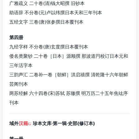
广雅疏义 二十卷(清)钱大昭撰 旧钞本
助语辞 不分卷(元)卢以纬撰日本天和三年刊本
五经文字 三卷(唐)张参撰日本覆刊本
第四册
九经字样 不分卷(唐)玄度撰日本覆刊本
倭名类聚钞 二十卷［日本］源顺撰 那波道円校订日本元和
三年活字本
三韵声汇 二卷补一卷［朝鲜］洪启禧撰 清乾隆十六年朝鲜
芸阁刊本
两苏经解 六十四卷(宋)苏轼 苏辙撰 明万历二十五年焦竑序
刊本
域外
汉籍
珍本文库·第一辑·史部(修订本)
第一册