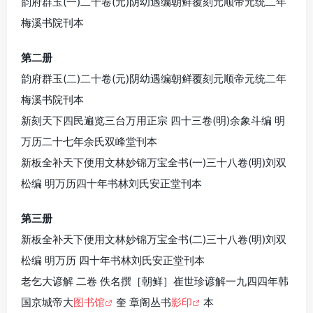
韵府群玉(一)二十卷(元)阴幼遇编朝鲜覆刻元顺帝元统二年
梅溪书院刊本
第二册
韵府群玉(二)二十卷(元)阴幼遇编朝鲜覆刻元顺帝元统二年
梅溪书院刊本
新刻天下四民遍览三台万用正宗 四十三卷(明)余象斗编 明
万历二十七年余氏双峰堂刊本
新板全补天下便用文林妙锦万宝全书(一)三十八卷(明)刘双
松编 明万历四十年书林刘氏安正堂刊本
第三册
新板全补天下便用文林妙锦万宝全书(二)三十八卷(明)刘双
松编 明万历 四十年书林刘氏安正堂刊本
老乞大谚解 二卷 佚名撰［朝鲜］崔世珍谚解一九四四年韩
国京城帝大
图书馆
奎 章阁丛书
影印
本