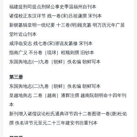
福建提刑司提点刑狱公事史季温福州自刊本
诸儒校正东汉详节 残一卷(宋)吕祖谦撰 宋刊本
新锲纂辑皇明一统纪要 十三卷(明)顾充纂 明万历元年广居
堂叶近山刊本
咸淳临安志 残七卷(宋)潜说友纂修 宋刊本
指南广义 不分卷［琉球］程顺则撰 旧钞本
东国舆地志(一)九卷［朝鲜］佚名编 朝鲜写本
第三册
东国舆地志(二)九卷［朝鲜］佚名编 朝鲜写本
皇越地舆志 二卷［越南］潘辉注撰 越南阮朝明命十四年刊
本
新刊增入诸儒议论杜氏通典详节四十二卷图谱一卷(唐)杜佑
撰 佚名详节元至元二十三年建安书坊重刊本