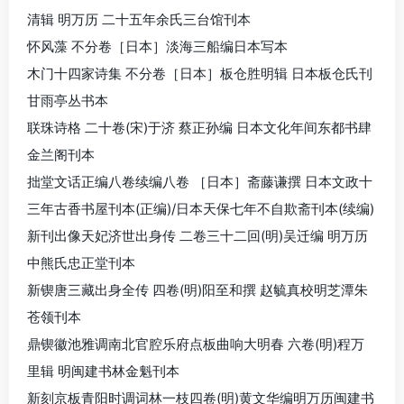
清辑 明万历 二十五年余氏三台馆刊本
怀风藻 不分卷［日本］淡海三船编日本写本
木门十四家诗集 不分卷［日本］板仓胜明辑 日本板仓氏刊
甘雨亭丛书本
联珠诗格 二十卷(宋)于济 蔡正孙编 日本文化年间东都书肆
金兰阁刊本
拙堂文话正编八卷续编八卷 ［日本］斋藤谦撰 日本文政十
三年古香书屋刊本(正编)/日本天保七年不自欺斋刊本(续编)
新刊出像天妃济世出身传 二卷三十二回(明)吴迁编 明万历
中熊氏忠正堂刊本
新锲唐三藏出身全传 四卷(明)阳至和撰 赵毓真校明芝潭朱
苍领刊本
鼎锲徽池雅调南北官腔乐府点板曲响大明春 六卷(明)程万
里辑 明闽建书林金魁刊本
新刻京板青阳时调词林一枝四卷(明)黄文华编明万历闽建书