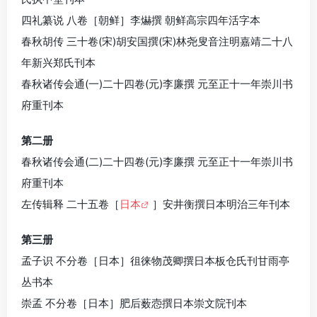
四礼纂说 八卷［朝鲜］李爀撰 朝鲜高宗四年活字本
春秋胡传 三十卷(宋)胡安国撰(宋)林尧叟音注明嘉靖二十八
年新兴郑氏刊本
春秋诸传会通(一)二十四卷(元)李廉撰 元至正十一年崇川书
府重刊本
第二册
春秋诸传会通(二)二十四卷(元)李廉撰 元至正十一年崇川书
府重刊本
左传辑释 二十五卷［
日本
］安井衡撰日本明治三年刊本
第三册
孟子识 不分卷［日本］徂徕物茂卿撰日本板仓氏刊甘雨亭
丛书本
崇孟 不分卷［日本］肥后薮悫撰日本崇文院刊本