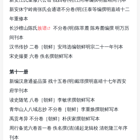
新安休宁岭南张氏会通谱不分卷(明)汪泰等编撰明嘉靖十二
年重修本
长沙檀山陈氏
族谱
不分卷(明)陈萃麓 陈寿麓编撰 明万历
间刊本
汉书传抄 二卷［朝鲜］安玮选编朝鲜明宗二十一年刊本
宋史撮要 六卷 佚名撰朝鲜写本
第十一册
新编汉唐通鉴品藻 残十五卷(明)戴璟撰明嘉靖十七年西安
府学刊本
读史随笔 八卷［朝鲜］李敏求撰朝鲜写本
青华山人八域志抄 不分卷［朝鲜］李重焕撰朝鲜写本
禹贡考异 不分卷［朝鲜］朴庆家撰朝鲜写本
周行备览六卷首一卷 佚名撰(清)浦起龙辑校 清乾隆三年序
刊本