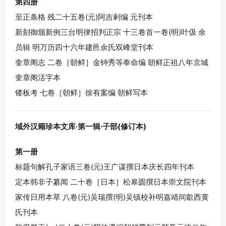
第四册
至正条格 残二十五卷(元)阿吉剌编 元刊本
新刻御颁新例三台明律招判正宗 十三卷首一卷(明)叶伋 余
员辑 明万历四十六年建邑余氏双峰堂刊本
奎章阁志 二卷［朝鲜］金钟秀等奉命编 朝鲜正祖八年京城
奎章阁活字本
镂板考 七卷［朝鲜］徐有案编 朝鲜写本
域外汉籍珍本文库·第一辑·子部(修订本)
第一册
标题句解孔子家语三卷(元)王广谋撰日本庆长四年刊本
定本韩非子纂闻 二十卷［日本］松皋圆撰日本崇文院刊本
家传日用本草 八卷(元)吴瑞撰(明)吴镇校补明嘉靖间歙西黄
氏刊本