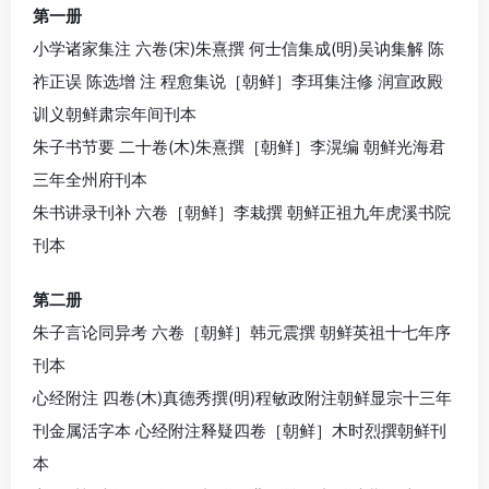
第一册
小学诸家集注 六卷(宋)朱熹撰 何士信集成(明)吴讷集解 陈
祚正误 陈选增 注 程愈集说［朝鲜］李珥集注修 润宣政殿
训义朝鲜肃宗年间刊本
朱子书节要 二十卷(木)朱熹撰［朝鲜］李滉编 朝鲜光海君
三年全州府刊本
朱书讲录刊补 六卷［朝鲜］李栽撰 朝鲜正祖九年虎溪书院
刊本
第二册
朱子言论同异考 六卷［朝鲜］韩元震撰 朝鲜英祖十七年序
刊本
心经附注 四卷(木)真德秀撰(明)程敏政附注朝鲜显宗十三年
刊金属活字本 心经附注释疑四卷［朝鲜］木时烈撰朝鲜刊
本