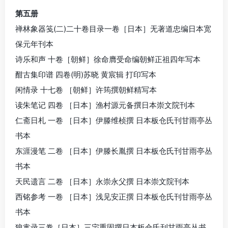
第五册
禅林象器笺(二)二十卷目录一卷［日本］无著道忠编日本宽
保元年刊本
诗乐和声 十卷［朝鲜］徐命膺受命编朝鲜正祖四年写本
酣古集印谱 四卷(明)苏晓 黄宸辑 打印写本
闲情录 十七卷 ［朝鲜］许筠撰朝鲜精写本
读朱笔记 四卷 ［日本］渔村源元备撰日本崇文院刊本
仁斋日札 一卷 ［日本］伊滕维桢撰 日本板仓氏刊甘雨亭丛
书本
东涯漫笔 二卷 ［日本］伊滕长胤撰 日本板仓氏刊甘雨亭丛
书本
天民遗言 二卷 ［日本］永崇永父撰 日本崇文院刊本
西铭参考 一卷 ［日本］浅见安正撰 日本板仓氏刊甘雨亭丛
书本
狼疐录三卷［日本］三宅重固撰日本板仓氏刊甘雨亭丛书