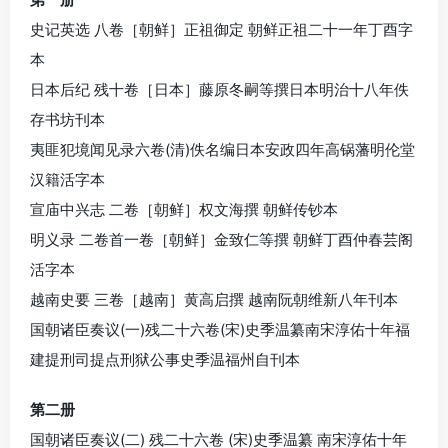
史记英选 八卷［朝鲜］正祖御定 朝鲜正祖二十一年丁酉字
本
日本后纪 残十卷［日本］藤原冬嗣等撰日本明治十八年佚
存书坊刊本
夷匪犯境闻见录六卷(清)佚名编日本安政四年高锅藩明伦堂
汉籍活字本
宣庙中兴志 二卷［朝鲜］权文海撰 朝鲜传钞本
明义录 二卷首一卷［朝鲜］金致仁等撰 朝鲜丁酉仲春芸阁
活字本
越南史要 三卷［越南］黄高启撰 越南阮朝维新八年刊本
国朝诸臣奏议(一)残二十六卷(宋)史季温纂南宋淳佑十年福
建提刑司提点刑狱公事史季温福州自刊本
第二册
国朝诸臣奏议(二) 残二十六卷 (宋)史季温纂 南宋淳佑十年