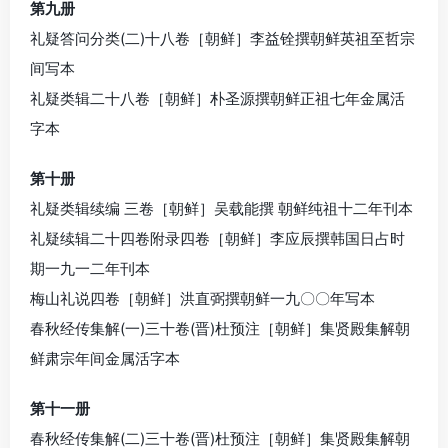
第九册
礼疑答问分类(二)十八卷［朝鲜］李益铨撰朝鲜英祖至哲宗
间写本
礼疑类辑二十八卷［朝鲜］朴圣源撰朝鲜正祖七年金属活
字本
第十册
礼疑类辑续编 三卷［朝鲜］吴载能撰 朝鲜纯祖十二年刊本
礼疑续辑二十四卷附录四卷［朝鲜］李应辰撰韩国日占时
期一九一二年刊本
梅山礼说四卷［朝鲜］洪直弼撰朝鲜一九〇〇年写本
春秋经传集解(一)三十卷(晋)杜预注［朝鲜］集贤殿集解朝
鲜肃宗年间金属活字本
第十一册
春秋经传集解(二)三十卷(晋)杜预注［朝鲜］集贤殿集解朝