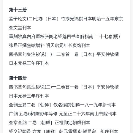
第十三册
孟子论文(二)七卷［日本］竹添光鸿撰日本明治十五年东京
奎文堂刊本
重刻辨真内府原板张阁老经筵四书直解指南 二十七卷(明)
张居正撰焦竑增补 明天启元年长庚馆刊本
四书章句集注钞说(一)十二卷首一卷［日本］平安仲钦撰
日本元禄三年序刊本
第十四册
四书章句集注钞说(二)十二卷首一卷［日本］平安仲钦撰
日本元禄三年序刊本
全韵玉篇二卷［朝鲜］佚名编撰朝鲜一八一九年新刊本
广韵 五卷(宋)陈彭年等修 元至正二十六年南山书院刊本
奎章全韵 二卷［朝鲜］正祖御定朝鲜刊本
经义记闻录 六卷［朝鲜］韩元震撰 朝鲜景宗二年序刊本