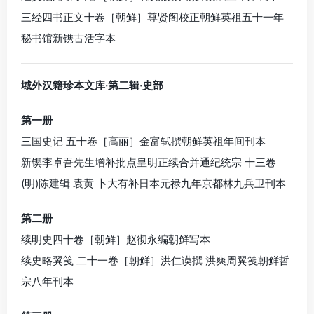
三经四书正文十卷［朝鲜］尊贤阁校正朝鲜英祖五十一年
秘书馆新镌古活字本
域外汉籍珍本文库·第二辑·史部
第一册
三国史记 五十卷［高丽］金富轼撰朝鲜英祖年间刊本
新锲李卓吾先生增补批点皇明正续合并通纪统宗 十三卷
(明)陈建辑 袁黄 卜大有补日本元禄九年京都林九兵卫刊本
第二册
续明史四十卷［朝鲜］赵彻永编朝鲜写本
续史略翼笺 二十一卷［朝鲜］洪仁谟撰 洪爽周翼笺朝鲜哲
宗八年刊本