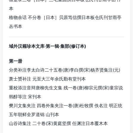
本
格物余话 不分卷［日本］贝原笃信撰日本板仓氏刊甘雨亭
丛书本
域外汉籍珍本文库·第一辑·集部(修订本)
第一册
分类补注李太白诗二十五卷(唐)李白撰(宋)杨齐贤集注(元)
萧士赟补注 元至大三年余氏勤有堂刊本
重校添注音辩唐柳先生文集 残一卷(唐)柳宗元撰(宋)童宗说
韩醇等注 宋刊本
樊川文集夹注 四卷外集夹注一卷(唐)杜牧撰 佚名注 明正统
五年朝鲜全罗道锦 山刊本
山谷诗集注 二十卷(宋)黄庭坚撰 任渊注日本覆木本