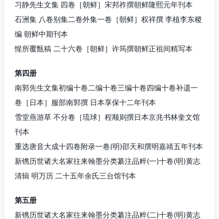
习静先生文集 四卷［朝鲜］宋邦祚撰朝鲜隆熙元年刊本
石洲集 八卷别集二卷外集一卷［朝鲜］权祥撰 李植李东稷
编 朝鲜中期刊本
惺所覆甑稿 二十六卷［朝鲜］许筠撰朝鲜正祖间精写本
第四册
南郭先生文集初编十卷二编十卷三编十卷四编十卷补遗一
卷［日本］服部南郭撰 日本享保十二年刊本
雪堂燕游草 不分卷［琉球］程顺则撰日本京兆书林奎文馆
刊本
重选唐音大成十四卷附录一卷(明)邵天和撰明嘉靖五年刊本
新镌历世诸大名家往来翰墨分类纂注品粹(一)十卷(明)黄志
清辑 明万历 二十五年余氏三台馆刊本
第五册
新镌历世诸大名家往来翰墨分类纂注品粹(二)十卷(明)黄志