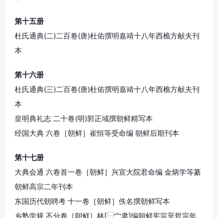
第十五册
杜氏通典(二)二百卷(唐)杜佑撰明嘉靖十八年西樵方献夫刊
本
第十六册
杜氏通典(三)二百卷(唐)杜佑撰明嘉靖十八年西樵方献夫刊
本
皇明典礼志 二十卷(明)郭正域撰朝鲜精写本
经国大典 六卷［朝鲜］崔恒等受命编 朝鲜后期刊本
第十七册
大典会通 六卷首一卷［朝鲜］兴宣大院君命编 金炳学等纂
朝鲜高宗二年刊本
东国历代朝聘考 十一卷［朝鲜］佚名撰朝鲜写本
乡塾学规 不分卷［朝鲜］林[⿱宀肃]编朝鲜宪宗至哲宗年