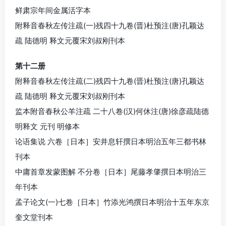
鲜肃宗年间金属活字本
附释音春秋左传注疏(一)残四十九卷(晋)杜预注(唐)孔颖达
疏 陆德明 释文元覆宋刘叔刚刊本
第十二册
附释音春秋左传注疏(二)残四十九卷(晋)杜预注(唐)孔颖达
疏 陆德明 释文元覆宋刘叔刚刊本
监本附音春秋公羊注疏 二十八卷(汉)何休注(唐)徐彦疏陆德
明释文 元刊 明修本
论语集说 六卷［日本］安井息轩撰日本明治五年三都书林
刊本
中庸首章发蒙图解 不分卷［日本］尾藤孝肇撰日本明治三
年刊本
孟子论文(一)七卷［日本］竹添光鸿撰日本明治十五年东京
奎文堂刊本