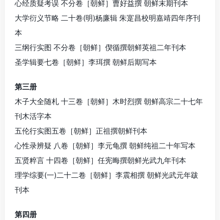
心经质疑考误 不分卷［朝鲜］曹好益撰 朝鲜末期刊本
大学衍义节略 二十卷(明)杨廉辑 朱寔昌校明嘉靖四年序刊
本
三纲行实图 不分卷［朝鲜］偰循撰朝鲜英祖二年刊本
圣学辑要七卷［朝鲜］李珥撰 朝鲜后期写本
第三册
木子大全随札 十三卷［朝鲜］木时烈撰 朝鲜高宗二十七年
刊木活字本
五伦行实图五卷［朝鲜］正祖撰朝鲜刊本
心性录辨疑 八卷［朝鲜］李元龟撰 朝鲜纯祖二十年写本
五贤粹言 十四卷［朝鲜］任宪晦撰朝鲜光武九年刊本
理学综要(一)二十二卷［朝鲜］李震相撰 朝鲜光武元年跋
刊本
第四册