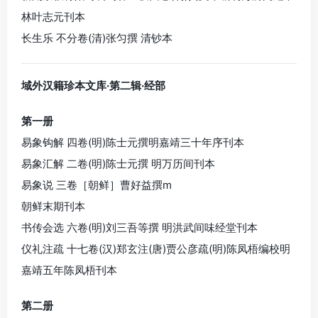
林叶志元刊本
长生乐 不分卷(清)张匀撰 清钞本
域外汉籍珍本文库·第二辑·经部
第一册
易象钩解 四卷(明)陈士元撰明嘉靖三十年序刊本
易象汇解 二卷(明)陈士元撰 明万历间刊本
易象说 三卷［朝鲜］曹好益撰m
朝鲜末期刊本
书传会选 六卷(明)刘三吾等撰 明洪武间味经堂刊本
仪礼注疏 十七卷(汉)郑玄注(唐)贾公彦疏(明)陈凤梧编校明
嘉靖五年陈凤梧刊本
第二册