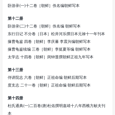
卧游录(一)十二卷［朝鲜］佚名编朝鲜写本
第十二册
卧游录(二)十二卷［朝鲜］佚名编 朝鲜写本
东行日记 不分卷［日本］松井河乐撰日本元禄十一年刊本
掾曹龟鉴 四卷［朝鲜］李庆蕃 李震兴编朝鲜写本
掾曹龟鉴续编 三卷［朝鲜］李挺夏等编 朝鲜写本
太学志 十四卷［朝鲜］闵钟显撰朝鲜正祖九年写本
第十三册
侍讲院志 六卷［朝鲜］正祖命编 朝鲜后期写本
度支志 二十一卷［朝鲜］正祖命编 朝鲜后期写本
第十四册
杜氏通典(一)二百卷(唐)杜佑撰明嘉靖十八年西樵方献夫刊
本