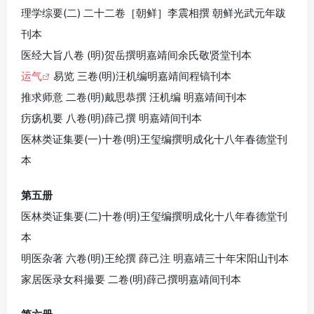
理学综要(二) 二十二卷［朝鲜］李震相撰 朝鲜光武元年跋
刊本
医经大旨八卷 (明)贺岳撰明嘉靖间余氏敬贤堂刊本
运气
易览 三卷(明)汪机编明嘉靖间程镐刊本
推求师意 二卷(明)戴思恭撰 汪机编 明嘉靖间刊本
疠疡机要 八卷(明)薛己撰 明嘉靖间刊本
医林类证集要(一)十卷(明)王玺编撰明成化十八年春德堂刊
本
第五册
医林类证集要(二)十卷(明)王玺编撰明成化十八年春德堂刊
本
明医杂著 六卷(明)王纶撰 薛己注 明嘉靖三十年宋阳山刊本
家居医录女科撮要 二卷(明)薛己撰明嘉靖间刊本