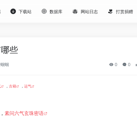
端
下载站
数据库
网站日志
打赏捐赠
有哪些
蝈蝈
0
0
气
，
古籍
，
运气
，
素问六气玄珠密语