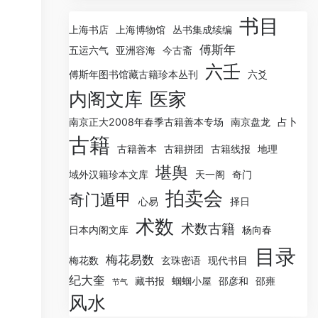
书目
上海书店
上海博物馆
丛书集成续编
傅斯年
五运六气
亚洲容海
今古斋
六壬
傅斯年图书馆藏古籍珍本丛刊
六爻
内阁文库
医家
南京正大2008年春季古籍善本专场
南京盘龙
占卜
古籍
古籍善本
古籍拼团
古籍线报
地理
堪舆
域外汉籍珍本文库
天一阁
奇门
拍卖会
奇门遁甲
心易
择日
术数
术数古籍
日本内阁文库
杨向春
目录
梅花易数
梅花数
玄珠密语
现代书目
纪大奎
藏书报
蝈蝈小屋
邵彦和
邵雍
节气
风水