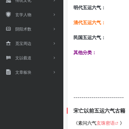
传统文化
明代五运六气：
玄学人物
清代五运六气：
阴阳术数
民国五运六气：
觅宝周边
其他分类：
文以载道
文章板块
-------------------------
宋亡以前五运六气古籍
《素问六气
玄珠密语
》