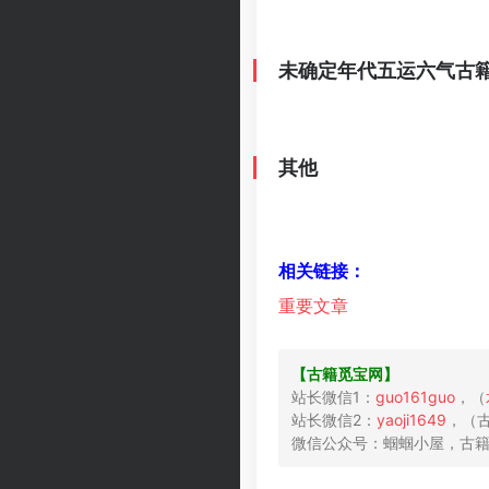
未确定年代五运六气古
其他
相关链接：
重​​要​​文​​章​
【古​籍​​觅​宝​网】
站长微信1：
guo161guo
，（
站长微信2：
yaoji1649
，（古