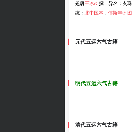
题唐
王冰
撰，异名：玄珠
统：
北​中​医​本
，
傅斯年
图
元代五运六气古籍
明代五运六气古籍
清代五运六气古籍