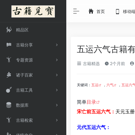
首页
移动
精品区
古籍分享
五运六气古籍
专题资源
古籍精选
2个月前
诸子百家
关键词：
五运
，
六气
，
五运六
古籍工具
简单
目录
数据库
宋亡前五运六气：
天元玉册
古籍检索
元代五运六气：