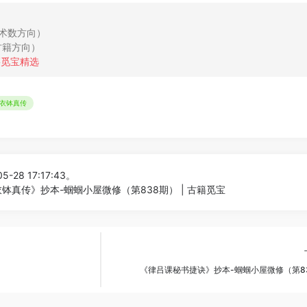
术数方向）

籍方向）

衣钵真传
-28 17:17:43。
钵真传》抄本-蝈蝈小屋微修（第838期） | 古籍觅宝
《律吕课秘书捷诀》抄本-蝈蝈小屋微修（第8