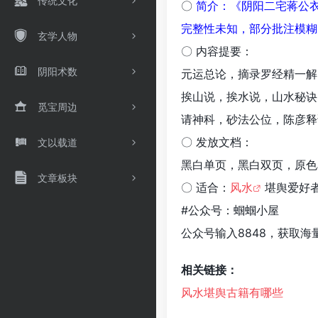
传统文化
〇
简介：《阴阳二宅蒋公
完整性未知，部分批注模糊
玄学人物
〇 内容提要：
阴阳术数
元运总论，摘录罗经精一解
挨山说，挨水说，山水秘诀
觅宝周边
请神科，砂法公位，陈彦释
〇 发放文档：
文以载道
黑白单页，黑白双页，原色
文章板块
〇 适合：
风水
堪舆爱好
#公众号：蝈蝈小屋
公众号输入8848，获取海
相关链接：
风​水​堪​舆​古​籍​有​哪​些