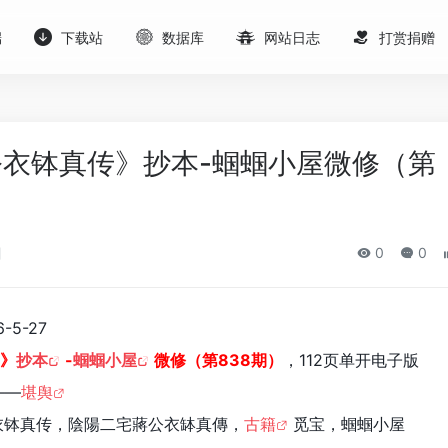
端
下载站
数据库
网站日志
打赏捐赠
衣钵真传》抄本-蝈蝈小屋微修（第
蝈
0
0
5-27
》
抄本
-
蝈蝈小屋
微修（第838期）
，112页单开电子版
——
堪舆
衣钵真传，陰陽二宅蔣公衣缽真傳，
古籍
觅宝，蝈蝈小屋