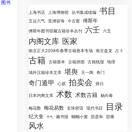
。图书
书目
上海书店
上海博物馆
丛书集成续编
傅斯年
五运六气
亚洲容海
今古斋
六壬
傅斯年图书馆藏古籍珍本丛刊
六爻
内阁文库
医家
南京正大2008年春季古籍善本专场
南京盘龙
占卜
古籍
古籍善本
古籍拼团
古籍线报
地理
堪舆
域外汉籍珍本文库
天一阁
奇门
拍卖会
奇门遁甲
心易
择日
术数
术数古籍
日本内阁文库
杨向春
目录
梅花易数
梅花数
玄珠密语
现代书目
纪大奎
藏书报
蝈蝈小屋
邵彦和
邵雍
节气
风水