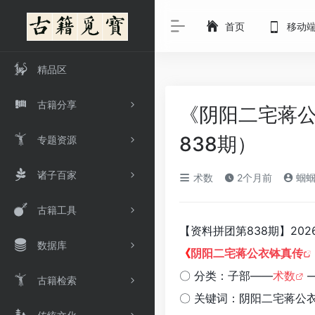
首页
移动
精品区
古籍分享
《阴阳二宅蒋公
838期）
专题资源
诸子百家
术数
2个月前
蝈
古籍工具
【资料拼团第838期】2026-
数据库
《
阴阳二宅蒋公衣钵真传
〇 分类：子部——
术数
古籍检索
〇 关键词：阴阳二宅蒋公