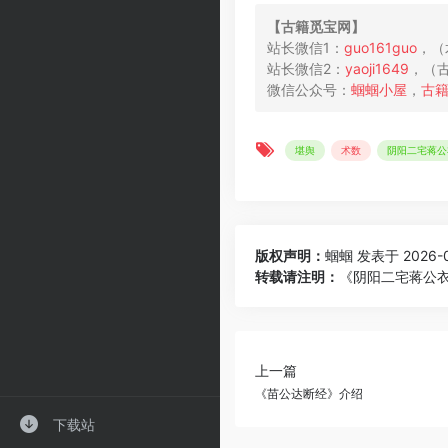
【古​籍​​觅​宝​网】
站长微信1：
guo161guo
，（
站长微信2：
yaoji1649
，（古
微信公众号：
蝈蝈​小屋
，
堪舆
术数
阴阳二宅蒋公
版权声明：
蝈蝈
发表于 2026-05
转载请注明：
《阴阳二宅蒋公衣
上一篇
《苗公达断经》介绍
下载站