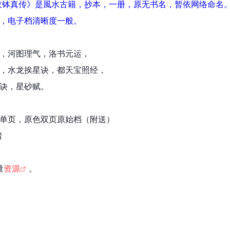
衣钵真传》是風水古籍，抄本，一册，原无书名，暂依网络命名
，电子档清晰度一般。
，河图理气，洛书元运，
，水龙挨星诀，都天宝照经，
诀，星砂赋。
单页，原色双页原始档（附送）
者
量
资源
。