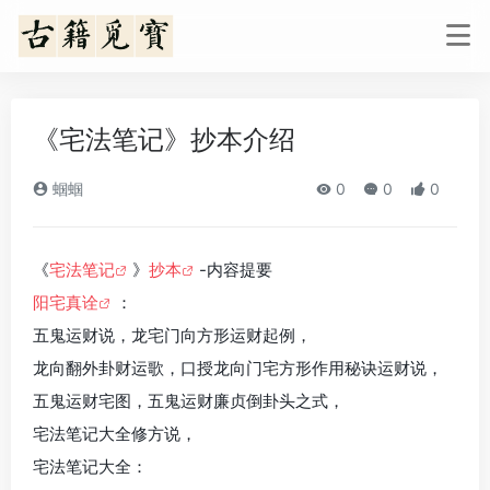
《宅法笔记》抄本介绍
蝈蝈
0
0
0
《
宅法笔记
》
抄本
-内容提要
阳宅真诠
：
五鬼运财说，龙宅门向方形运财起例，
龙向翻外卦财运歌，口授龙向门宅方形作用秘诀运财说，
五鬼运财宅图，五鬼运财廉贞倒卦头之式，
宅法笔记大全修方说，
宅法笔记大全：