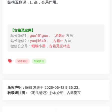
纵横五数说，口诀，会局作用。
【古​籍​觅宝​网】
站长微信1：
guo161guo
，（
术数
方向）

站长微信2：
yaoji1649
，（
古籍
方向）

微信公众号：
蝈蝈​小屋
，
宅法笔记
阳宅真诠
版权声明：
蝈蝈
发表于 2026-05-12 9:35:23。
转载请注明：
《宅法笔记》抄本介绍 | 古籍觅宝