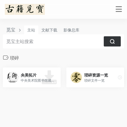
觅宝
主站
文献下载
影像总库
琐碎
央美拓片
琐碎资源一览
中央美术院图书馆藏高清拓片450张
琐碎文件一览