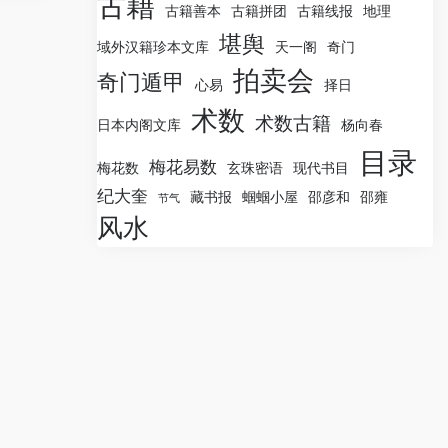
古籍
古籍善本
古籍拼团
古籍线报
地理
堪舆
域外汉籍珍本文库
天一阁
奇门
拍卖会
奇门遁甲
心易
择日
术数
术数古籍
日本内阁文库
杨向春
目录
梅花易数
梅花数
玄珠密语
现代书目
纪大奎
藏书报
蝈蝈小屋
邵彦和
邵雍
节气
风水