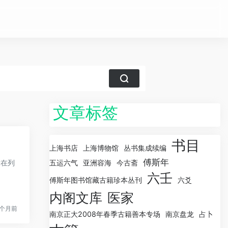
文章标签
书目
上海书店
上海博物馆
丛书集成续编
傅斯年
没在列
五运六气
亚洲容海
今古斋
六壬
傅斯年图书馆藏古籍珍本丛刊
六爻
内阁文库
医家
2个月前
南京正大2008年春季古籍善本专场
南京盘龙
占卜