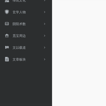
传统文化
玄学人物
阴阳术数
觅宝周边
文以载道
文章板块