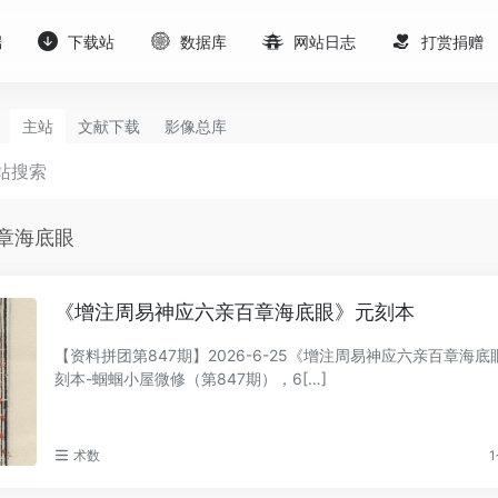
端
下载站
数据库
网站日志
打赏捐赠
主站
文献下载
影像总库
章海底眼
《增注周易神应六亲百章海底眼》元刻本
【资料拼团第847期】2026-6-25《增注周易神应六亲百章海底
刻本-蝈蝈小屋微修（第847期），6[…]
术数