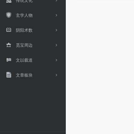
传统文化
玄学人物
阴阳术数
觅宝周边
文以载道
文章板块