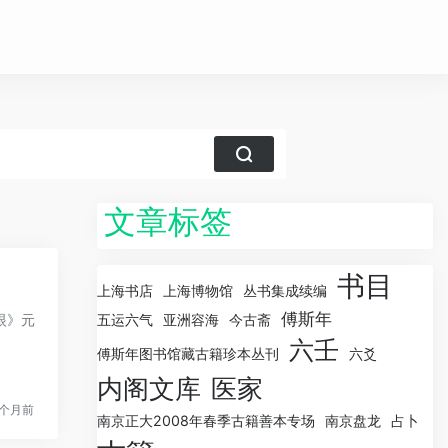
文章标签
书目
上海书店
上海博物馆
丛书集成续编
傅斯年
眼》元
五运六气
亚洲容海
今古斋
六壬
傅斯年图书馆藏古籍珍本丛刊
六爻
内阁文库
医家
1个月前
南京正大2008年春季古籍善本专场
南京盘龙
占卜