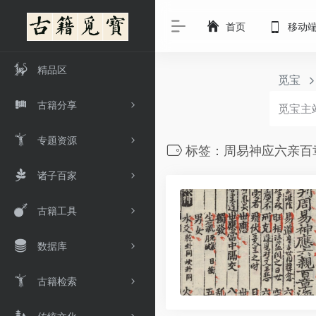
首页
移动
精品区
觅宝
古籍分享
专题资源
标签：周易神应六亲百
诸子百家
古籍工具
数据库
古籍检索