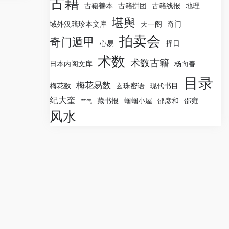
古籍
古籍善本
古籍拼团
古籍线报
地理
堪舆
域外汉籍珍本文库
天一阁
奇门
拍卖会
奇门遁甲
心易
择日
术数
术数古籍
日本内阁文库
杨向春
目录
梅花易数
梅花数
玄珠密语
现代书目
纪大奎
藏书报
蝈蝈小屋
邵彦和
邵雍
节气
风水