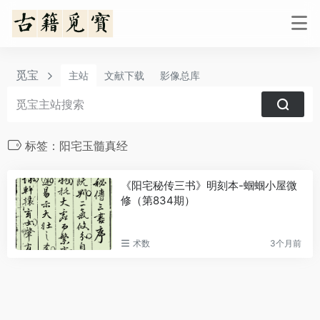
觅宝
主站
文献下载
影像总库
标签：阳宅玉髓真经
《阳宅秘传三书》明刻本-蝈蝈小屋微
修（第834期）
术数
3个月前