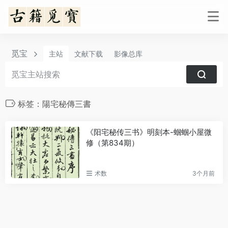
觅宝
主站
文献下载
影像总库
标签：陽宅秘傳三書
《阳宅秘传三书》明刻本-蝈蝈小屋微
修（第834期）
术数
3个月前