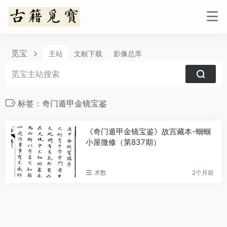
觅宝
主站
文献下载
影像总库
标签：奇门遁甲金镜宝鉴
《奇门遁甲金镜宝鉴》故宫藏本-蝈蝈
小屋微修（第837期）
术数
2个月前