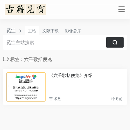
觅宝
主站
文献下载
影像总库
标签：六壬歌括便览
《六壬歌括便览》介绍
术数
1个月前