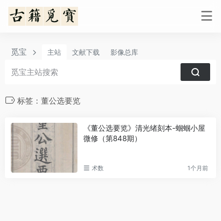
觅宝
主站
文献下载
影像总库
标签：董公选要览
《董公选要览》清光绪刻本-蝈蝈小屋
微修（第848期）
术数
1个月前