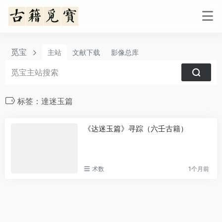
觅宝
主站
文献下载
影像总库
标签：達迷玉篇
《达迷玉篇》寻踪（六壬古籍）
术数
1个月前