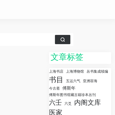
文章标签
上海书店
上海博物馆
丛书集成续编
书目
五运六气
亚洲容海
傅斯年
今古斋
傅斯年图书馆藏古籍珍本丛刊
内阁文库
六壬
六爻
医家