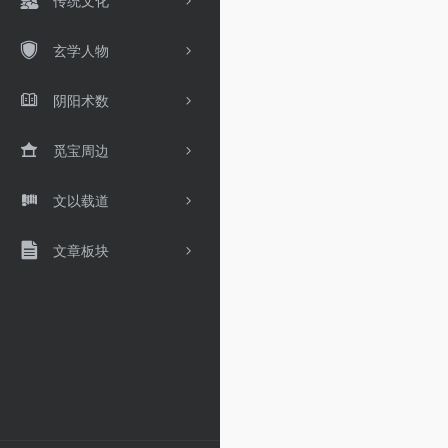
传统文化
玄学人物
阴阳术数
觅宝周边
文以载道
文章板块