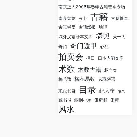
南京正大2008年春季古籍善本专场
古籍
南京盘龙
占卜
古籍善本
古籍拼团
古籍线报
地理
堪舆
域外汉籍珍本文库
天一阁
奇门遁甲
奇门
心易
拍卖会
择日
日本内阁文库
术数
术数古籍
杨向春
梅花易数
梅花数
玄珠密语
目录
纪大奎
现代书目
节气
藏书报
蝈蝈小屋
邵彦和
邵雍
风水