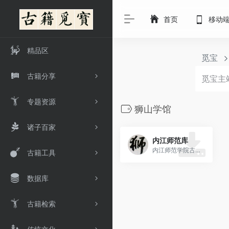
首页
移动
精品区
觅宝
古籍分享
专题资源
狮山学馆
诸子百家
内江师范库
内江师范学院古籍（狮山学馆）
古籍工具
数据库
古籍检索