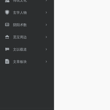
传统文化
玄学人物
阴阳术数
觅宝周边
文以载道
文章板块