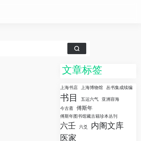
文章标签
上海书店
上海博物馆
丛书集成续编
书目
五运六气
亚洲容海
傅斯年
今古斋
傅斯年图书馆藏古籍珍本丛刊
内阁文库
六壬
六爻
医家