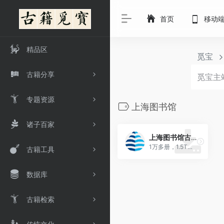
首页
移动
精品区
觅宝
古籍分享
专题资源
上海图书馆
诸子百家
上海图书馆古籍
1万多册，1.5T左右，众多术数古籍
古籍工具
数据库
古籍检索