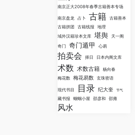
南京正大2008年春季古籍善本专场
古籍
南京盘龙
占卜
古籍善本
古籍拼团
古籍线报
地理
堪舆
域外汉籍珍本文库
天一阁
奇门遁甲
奇门
心易
拍卖会
择日
日本内阁文库
术数
术数古籍
杨向春
梅花易数
梅花数
玄珠密语
目录
纪大奎
现代书目
节气
藏书报
蝈蝈小屋
邵彦和
邵雍
风水