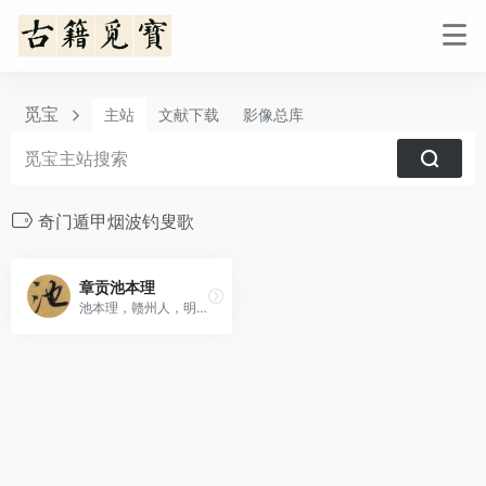
觅宝
主站
文献下载
影像总库
奇门遁甲烟波钓叟歌
章贡池本理
池本理，赣州人，明代术数人物。