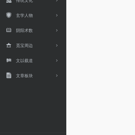
传统文化
玄学人物
阴阳术数
觅宝周边
文以载道
文章板块