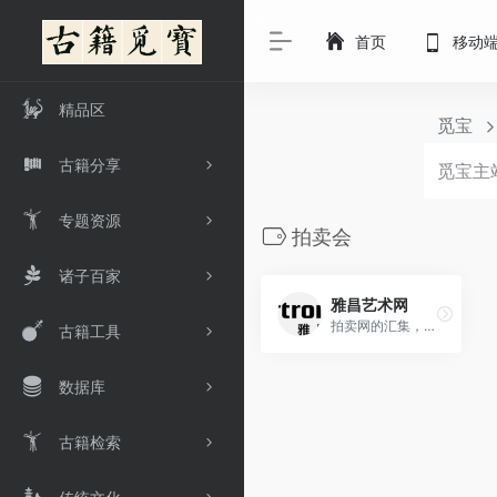
首页
移动
精品区
觅宝
古籍分享
专题资源
拍卖会
诸子百家
雅昌艺术网
拍卖网的汇集，有时候用来查古籍的拍卖和版本
古籍工具
数据库
古籍检索