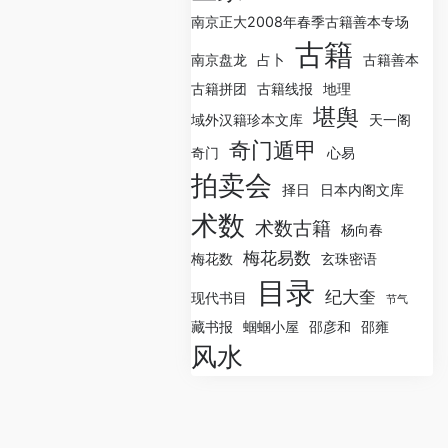
南京正大2008年春季古籍善本专场
古籍
南京盘龙
占卜
古籍善本
古籍拼团
古籍线报
地理
堪舆
域外汉籍珍本文库
天一阁
奇门遁甲
奇门
心易
拍卖会
择日
日本内阁文库
术数
术数古籍
杨向春
梅花易数
梅花数
玄珠密语
目录
纪大奎
现代书目
节气
藏书报
蝈蝈小屋
邵彦和
邵雍
风水