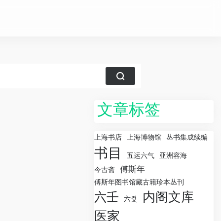
文章标签
上海书店
上海博物馆
丛书集成续编
书目
五运六气
亚洲容海
傅斯年
今古斋
傅斯年图书馆藏古籍珍本丛刊
内阁文库
六壬
六爻
医家