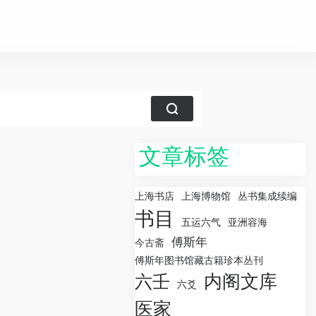
文章标签
上海书店
上海博物馆
丛书集成续编
书目
五运六气
亚洲容海
傅斯年
今古斋
傅斯年图书馆藏古籍珍本丛刊
内阁文库
六壬
六爻
医家