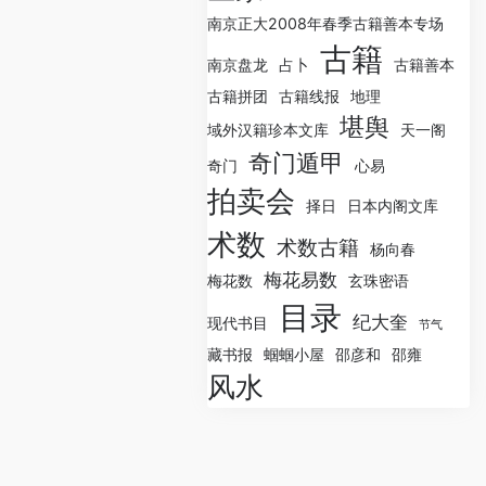
南京正大2008年春季古籍善本专场
古籍
南京盘龙
占卜
古籍善本
古籍拼团
古籍线报
地理
堪舆
域外汉籍珍本文库
天一阁
奇门遁甲
奇门
心易
拍卖会
择日
日本内阁文库
术数
术数古籍
杨向春
梅花易数
梅花数
玄珠密语
目录
纪大奎
现代书目
节气
藏书报
蝈蝈小屋
邵彦和
邵雍
风水