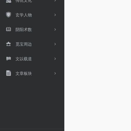
传统文化
玄学人物
阴阳术数
觅宝周边
文以载道
文章板块