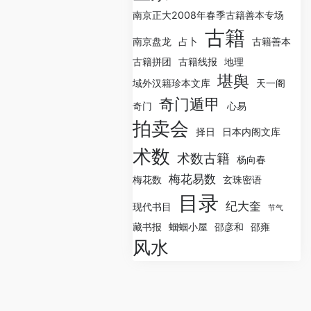
南京正大2008年春季古籍善本专场
古籍
南京盘龙
占卜
古籍善本
古籍拼团
古籍线报
地理
堪舆
域外汉籍珍本文库
天一阁
奇门遁甲
奇门
心易
拍卖会
择日
日本内阁文库
术数
术数古籍
杨向春
梅花易数
梅花数
玄珠密语
目录
纪大奎
现代书目
节气
藏书报
蝈蝈小屋
邵彦和
邵雍
风水