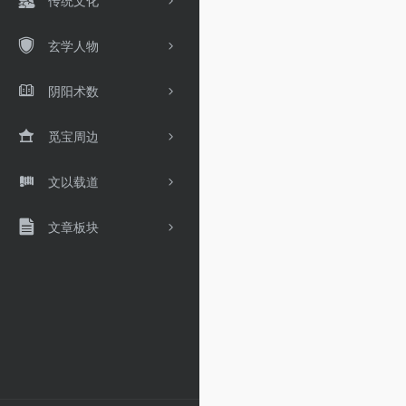
传统文化
玄学人物
阴阳术数
觅宝周边
文以载道
文章板块