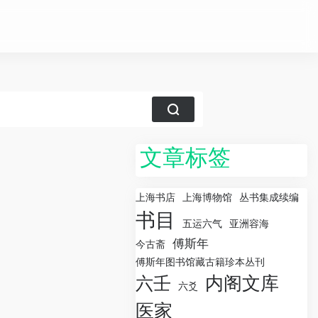
文章标签
上海书店
上海博物馆
丛书集成续编
书目
五运六气
亚洲容海
傅斯年
今古斋
傅斯年图书馆藏古籍珍本丛刊
内阁文库
六壬
六爻
医家