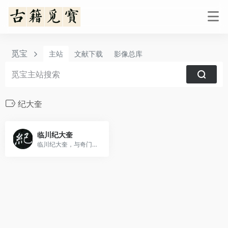
觅宝
主站
文献下载
影像总库
纪大奎
临川纪大奎
临川纪大奎，与奇门、风水、六壬有关