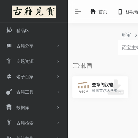
首页
移动
精品区
觅宝
古籍分享
专题资源
韩国
诸子百家
奎章阁汉籍
韩国首尔大学奎章阁
古籍工具
数据库
古籍检索