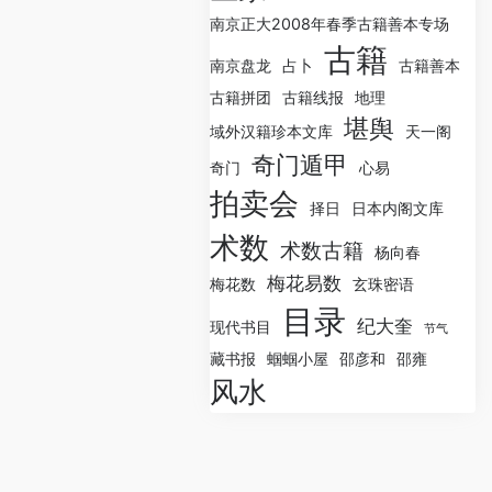
南京正大2008年春季古籍善本专场
古籍
南京盘龙
占卜
古籍善本
古籍拼团
古籍线报
地理
堪舆
域外汉籍珍本文库
天一阁
奇门遁甲
奇门
心易
拍卖会
择日
日本内阁文库
术数
术数古籍
杨向春
梅花易数
梅花数
玄珠密语
目录
纪大奎
现代书目
节气
藏书报
蝈蝈小屋
邵彦和
邵雍
风水