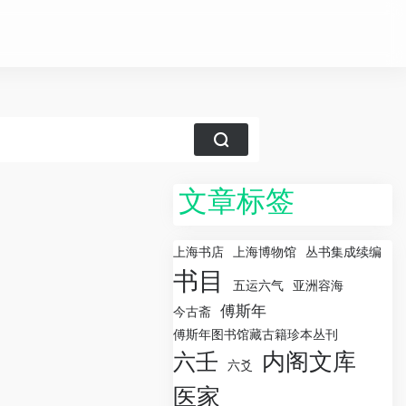
文章标签
上海书店
上海博物馆
丛书集成续编
书目
五运六气
亚洲容海
傅斯年
今古斋
傅斯年图书馆藏古籍珍本丛刊
内阁文库
六壬
六爻
医家