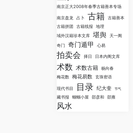
南京正大2008年春季古籍善本专场
古籍
南京盘龙
占卜
古籍善本
古籍拼团
古籍线报
地理
堪舆
域外汉籍珍本文库
天一阁
奇门遁甲
奇门
心易
拍卖会
择日
日本内阁文库
术数
术数古籍
杨向春
梅花易数
梅花数
玄珠密语
目录
纪大奎
现代书目
节气
藏书报
蝈蝈小屋
邵彦和
邵雍
风水