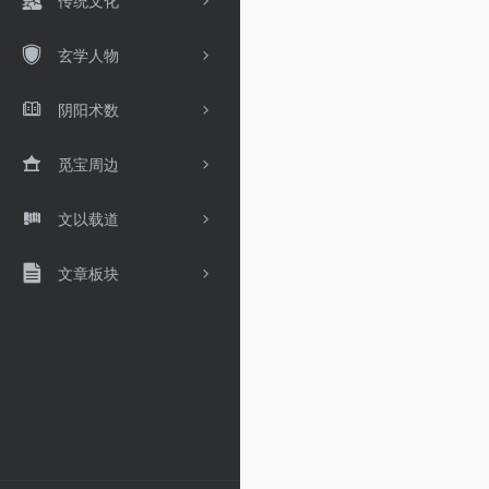
传统文化
玄学人物
阴阳术数
觅宝周边
文以载道
文章板块