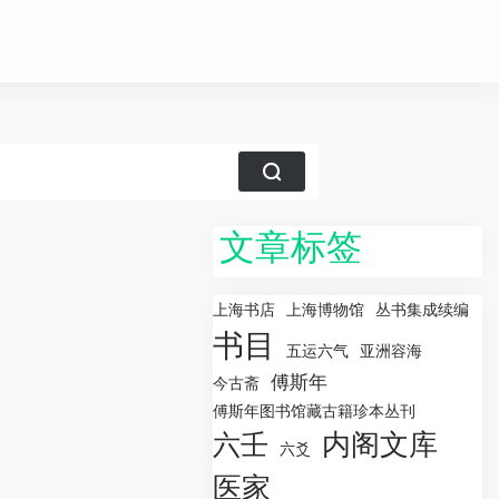
文章标签
上海书店
上海博物馆
丛书集成续编
书目
五运六气
亚洲容海
傅斯年
今古斋
傅斯年图书馆藏古籍珍本丛刊
内阁文库
六壬
六爻
医家