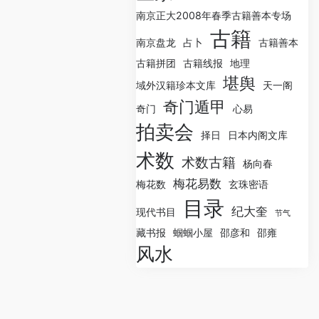
南京正大2008年春季古籍善本专场
古籍
南京盘龙
占卜
古籍善本
古籍拼团
古籍线报
地理
堪舆
域外汉籍珍本文库
天一阁
奇门遁甲
奇门
心易
拍卖会
择日
日本内阁文库
术数
术数古籍
杨向春
梅花易数
梅花数
玄珠密语
目录
纪大奎
现代书目
节气
藏书报
蝈蝈小屋
邵彦和
邵雍
风水