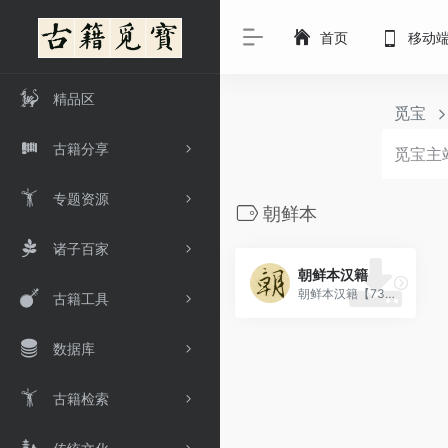
首页
移动
精品区
觅宝
古籍分享
专题资源
朝鲜本
诸子百家
朝鲜本汉籍
朝鲜本汉籍【73.6GB·1240册】
古籍工具
数据库
古籍检索