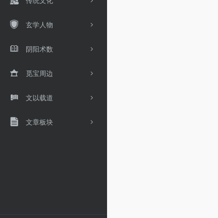
传统文化
玄学人物
阴阳术数
觅宝周边
文以载道
文章板块