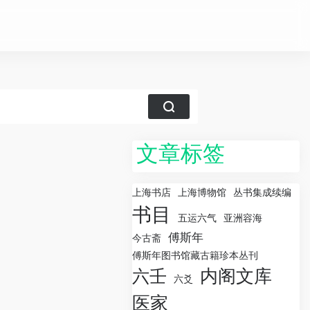
文章标签
上海书店
上海博物馆
丛书集成续编
书目
五运六气
亚洲容海
傅斯年
今古斋
傅斯年图书馆藏古籍珍本丛刊
内阁文库
六壬
六爻
医家