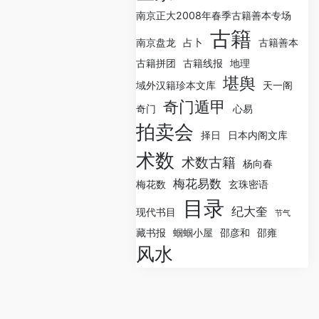
南京正大2008年春季古籍善本专场
古籍
南京盘龙
占卜
古籍善本
古籍拼团
古籍线报
地理
堪舆
域外汉籍珍本文库
天一阁
奇门遁甲
奇门
心易
拍卖会
择日
日本内阁文库
术数
术数古籍
杨向春
梅花易数
梅花数
玄珠密语
目录
纪大奎
现代书目
节气
藏书报
蝈蝈小屋
邵彦和
邵雍
风水