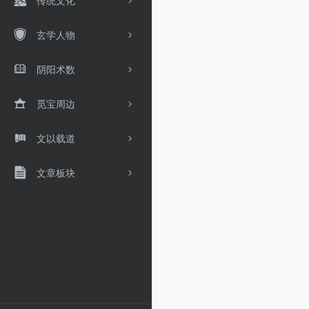
传统文化
玄学人物
阴阳术数
觅宝周边
文以载道
文章板块