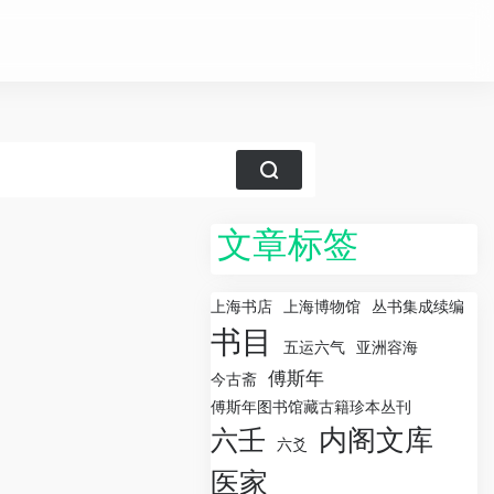
文章标签
上海书店
上海博物馆
丛书集成续编
书目
五运六气
亚洲容海
傅斯年
今古斋
傅斯年图书馆藏古籍珍本丛刊
内阁文库
六壬
六爻
医家