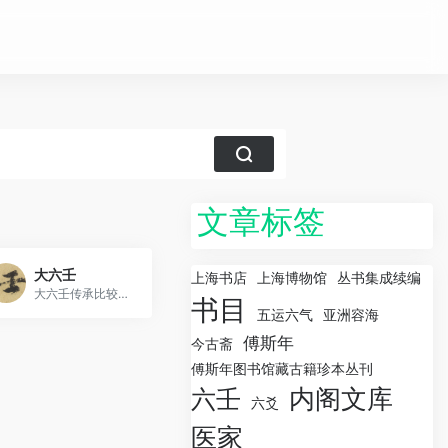
文章标签
大六壬
上海书店
上海博物馆
丛书集成续编
大六壬传承比较多，古籍也很多
书目
五运六气
亚洲容海
傅斯年
今古斋
傅斯年图书馆藏古籍珍本丛刊
内阁文库
六壬
六爻
医家