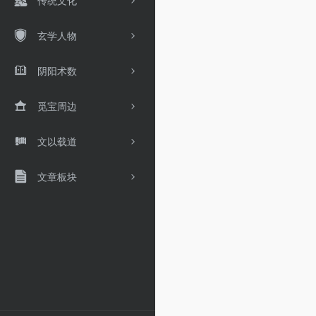
传统文化
玄学人物
阴阳术数
觅宝周边
文以载道
文章板块