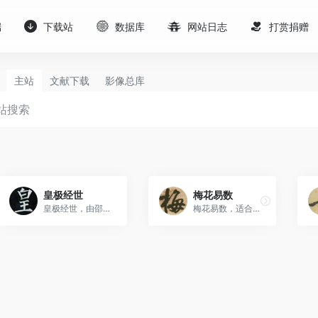
端
下载站
数据库
网站日志
打赏捐赠
主站
文献下载
影像总库
皇极经世
梅花易数
皇极经世，由邵康节传下，较为艰涩难懂，历代传人稀少。搜罗天下古籍，探寻奇闻异术术数，玄学，中[…]
梅花易数，适合初学者