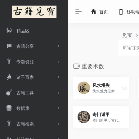
首页
移动
精品区
觅宝
古籍分享
专题资源
重要术数
诸子百家
风水堪舆
风水魅力无穷
古籍工具
数据库
奇门遁甲
奇门遁甲，古代早期称之为遁甲，明清多称奇门
古籍检索