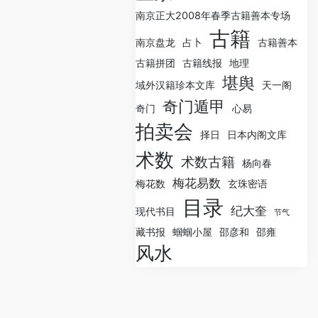
南京正大2008年春季古籍善本专场
古籍
南京盘龙
占卜
古籍善本
古籍拼团
古籍线报
地理
堪舆
域外汉籍珍本文库
天一阁
奇门遁甲
奇门
心易
拍卖会
择日
日本内阁文库
术数
术数古籍
杨向春
梅花易数
梅花数
玄珠密语
目录
纪大奎
现代书目
节气
藏书报
蝈蝈小屋
邵彦和
邵雍
风水