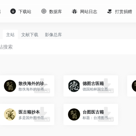
端
下载站
数据库
网站日志
打赏捐赠
主站
文献下载
影像总库
散佚海外的珍稀中医古籍427种
德图古医籍
散佚海外的珍稀中医古籍427种
德国柏林国立图书馆
医古籍抄本
台图医古籍
多是国外图书馆藏的古籍。Z70、中医类古籍抄本（100种）夸克网盘，文件名《七号硬伤验方》.pdf《[…]
标题：台湾图书馆特藏中医古籍288本链接：https://pan.quark.cn/s/0d7c460ede[…]