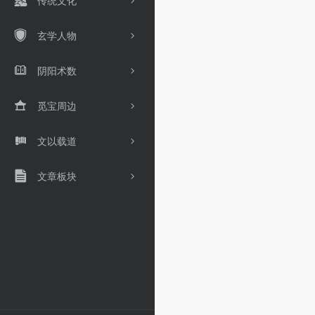
传统文化
玄学人物
阴阳术数
觅宝周边
文以载道
文章板块