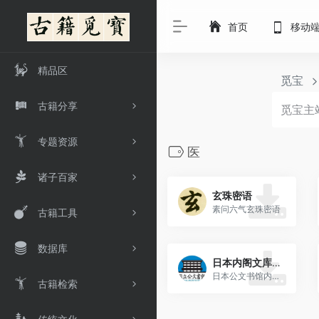
首页
移动
精品区
觅宝
古籍分享
专题资源
医
诸子百家
玄珠密语
素问六气玄珠密语
古籍工具
数据库
日本内阁文库中医古籍
日本公文书馆内阁文库所藏子部医家类古籍
古籍检索