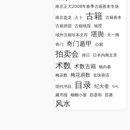
南京正大2008年春季古籍善本专场
古籍
南京盘龙
占卜
古籍善本
古籍拼团
古籍线报
地理
堪舆
域外汉籍珍本文库
天一阁
奇门遁甲
奇门
心易
拍卖会
择日
日本内阁文库
术数
术数古籍
杨向春
梅花易数
梅花数
玄珠密语
目录
纪大奎
现代书目
节气
藏书报
蝈蝈小屋
邵彦和
邵雍
风水