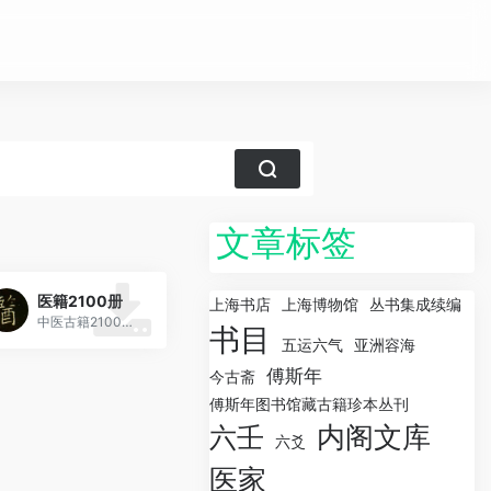
文章标签
医籍2100册
上海书店
上海博物馆
丛书集成续编
中医古籍2100册（40G）
书目
五运六气
亚洲容海
傅斯年
今古斋
傅斯年图书馆藏古籍珍本丛刊
内阁文库
六壬
六爻
医家