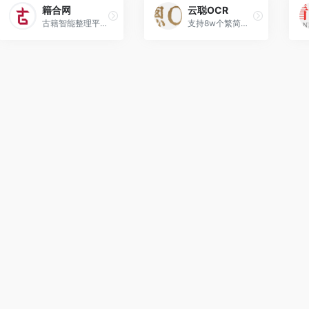
籍合网
云聪OCR
古籍智能整理平台，中华书局下属古联公司，古籍智能整理平台
支持8w个繁简汉字的OCR识别，涵盖大部分异体字，并且对手写字体也有很好的识别精度