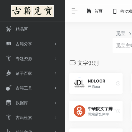
首页
移动
精品区
觅宝
古籍分享
专题资源
文字识别
诸子百家
NDLOCR
开源ocr
古籍工具
数据库
中研院文字辨识与校对平台
网站是繁体字
古籍检索