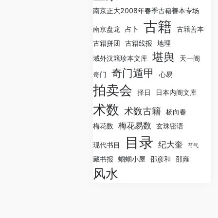
南京正大2008年春季古籍善本专场
古籍
南京盘龙
占卜
古籍善本
古籍拼团
古籍线报
地理
堪舆
域外汉籍珍本文库
天一阁
奇门遁甲
奇门
心易
拍卖会
择日
日本内阁文库
术数
术数古籍
杨向春
梅花易数
梅花数
玄珠密语
目录
纪大奎
现代书目
节气
藏书报
蝈蝈小屋
邵彦和
邵雍
风水