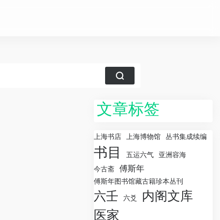
文章标签
上海书店
上海博物馆
丛书集成续编
书目
五运六气
亚洲容海
傅斯年
今古斋
傅斯年图书馆藏古籍珍本丛刊
内阁文库
六壬
六爻
医家