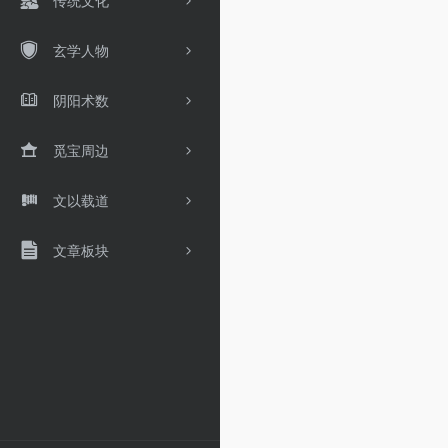
传统文化
玄学人物
阴阳术数
觅宝周边
文以载道
文章板块