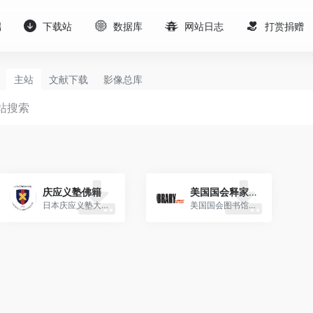
端
下载站
数据库
网站日志
打赏捐赠
主站
文献下载
影像总库
庆应义塾佛籍
美国国会释家类古籍
日本庆应义塾大学图书馆所藏汉文佛经
美国国会图书馆释家类古籍