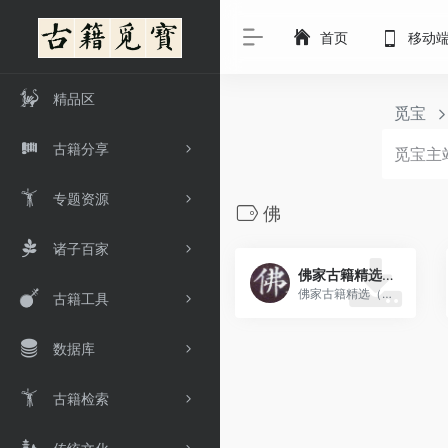
首页
移动
精品区
觅宝
古籍分享
专题资源
佛
诸子百家
佛家古籍精选（美日韩馆藏）
佛家古籍精选（美日韩馆藏）
古籍工具
数据库
古籍检索