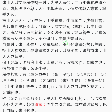
张山人以文章著作鸣一时，为里人宗仰，二百年来犹称道不
置。虑其湮没不彰，因汇集墓表碑记，俾立传载入志乘，冀
垂久远。
按山人讳天斗，字中宿，明季布衣。生而颖异，少孤且贫。
尝师事同里杨图南，习举业，属文能别出机杼，师由此奇
之。甫弱冠，逸气翩翩，泛览诸子百家，能诗善书，尤喜纵
横家言及舆图象纬，罔不研习，由是声誉日远。
当是时，张、李倡乱，秦豫驿骚。雁门孙忠靖公督师关陜，
招山人参戎幕。嗣忠靖柿园之败，以身殉国，贼势益张，山
人因亦归里。
迨明鼎革，遂放浪山水，南粤北燕，徧探名胜。笃嗜内典，
恒与僧徒往来，纵论生平。
著作甚富：有《象纬成书》《阳宅发徵》《地理六经》《地
理四书》《斗酒篇》《客窗啸》《朱批周易》《浑僧三梦》
《十年底事》等书，皆未刊行，而山人亦自以技艺视之，无
足重轻也。
惟《纪九行气炼形图》，里人杜立斋醵金刊刻，五台徐松龛
太仆为之序，颇似
道家
养生导引之说。或亦遭时多故，托
此自晦，未可知也。