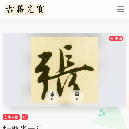
中国
0
0
玄学人物
明
忻郡张天斗