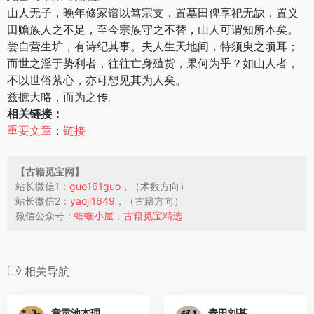
山人无子，晚年修家谱以笃宗支，置墓田俾享祀无缺，置义
田赡族人之不足，至今宗族守之不替，山人可谓知所本矣。
尝自营生圹，有诗纪其事。夫人生天地间，特须臾之顷耳；
而世之淫于势利者，往往亡身殖货，果何为乎？如山人者，
不以世俗萦心，亦可想见其为人矣。
兹摭大略，而为之传。
相关链接：
重​​要​​文​​章​
：
链接
【古​籍​​觅​宝​网】
站长微信1：
guo161guo
，（术​数​方向）

站长微信2：
yaoji1649
，（古​籍​方向）

微信公众号：
蝈蝈​小屋
，
古籍​觅宝精选
相关导航
章贡池本理
青田刘基