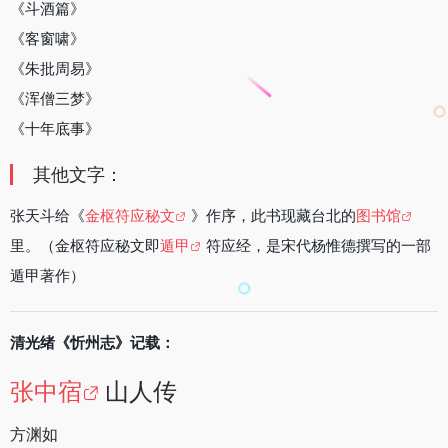
《斗酒篇》
《客窗啸》
《朱批周易》
《浑僧三梦》
《十年底事》
其他文字：
张天斗给《
金枢符应秘文
》作序，此书现藏台北的
图书馆
里。（金枢符应秘文即
遁甲
符应经，是宋代杨惟德撰写的一部
遁甲著作）
清光绪《忻州志》记载：
张中宿
山人传
方渊如