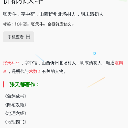
张天斗，字中宿，山西忻州北场村人，明末清初人
标签：
张中宿
张天斗
金枢符应秘文
手机查看
张天斗
，字中宿，山西忻州北场村人，明末清初人，精通
堪舆
，是明代与
术数
有关的人物。
张天都著作：
《象纬成书》
《阳宅发徵》
《地理六经》
《地理四书》