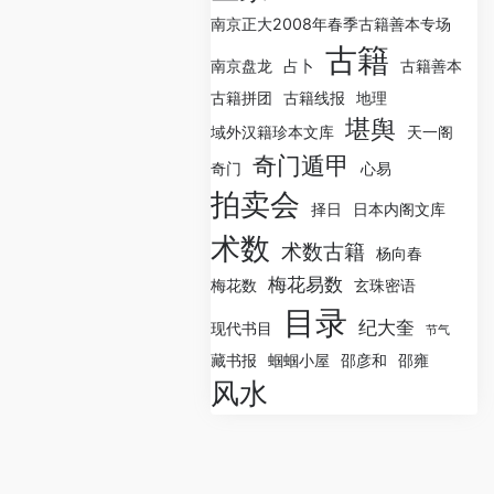
南京正大2008年春季古籍善本专场
古籍
南京盘龙
占卜
古籍善本
古籍拼团
古籍线报
地理
堪舆
域外汉籍珍本文库
天一阁
奇门遁甲
奇门
心易
拍卖会
择日
日本内阁文库
术数
术数古籍
杨向春
梅花易数
梅花数
玄珠密语
目录
纪大奎
现代书目
节气
藏书报
蝈蝈小屋
邵彦和
邵雍
风水