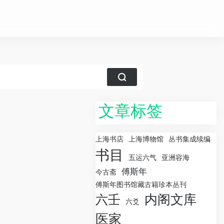
文章标签
上海书店
上海博物馆
丛书集成续编
书目
五运六气
亚洲容海
傅斯年
今古斋
傅斯年图书馆藏古籍珍本丛刊
内阁文库
六壬
六爻
医家