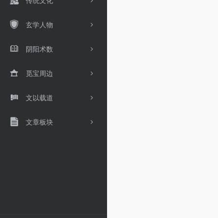
传统文化
玄学人物
阴阳术数
觅宝周边
文以载道
文章板块